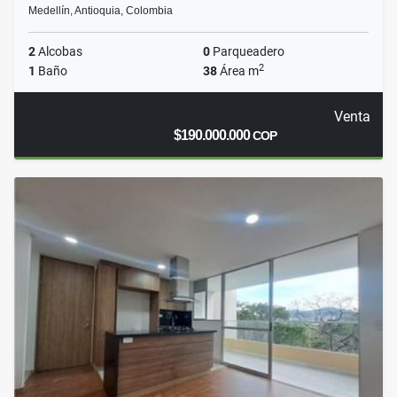
Medellín, Antioquia, Colombia
2
Alcobas
0
Parqueadero
2
1
Baño
38
Área m
Venta
$190.000.000
COP