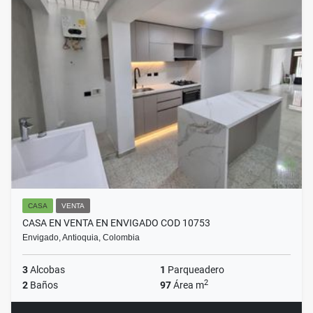
CASA
VENTA
CASA EN VENTA EN ENVIGADO COD 10753
Envigado, Antioquia, Colombia
3
Alcobas
1
Parqueadero
2
2
Baños
97
Área m