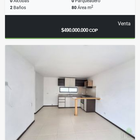
0
Alcobas
0
Parqueadero
2
2
Baños
80
Área m
Venta
$490.000.000
COP