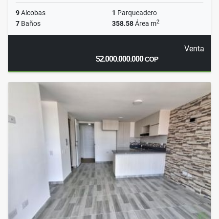
9
Alcobas
1
Parqueadero
2
7
Baños
358.58
Área m
Venta
$2.000.000.000
COP