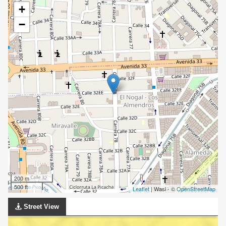
+
−
200 m
500 ft
Leaflet
| Wasi - ©
OpenStreetMap
Street View