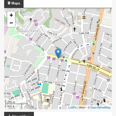
Mapa
+
−
200 m
500 ft
Leaflet
| Wasi - ©
OpenStreetMap