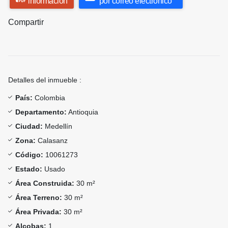
información
por correo electrónico
Compartir
Detalles del inmueble :
País:
Colombia
Departamento:
Antioquia
Ciudad:
Medellín
Zona:
Calasanz
Código:
10061273
Estado:
Usado
Área Construida:
30 m²
Área Terreno:
30 m²
Área Privada:
30 m²
Alcobas:
1