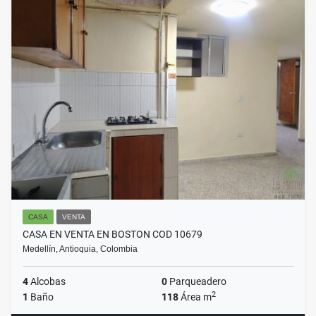
CASA
VENTA
CASA EN VENTA EN BOSTON COD 10679
Medellín, Antioquia, Colombia
4
Alcobas
0
Parqueadero
2
1
Baño
118
Área m