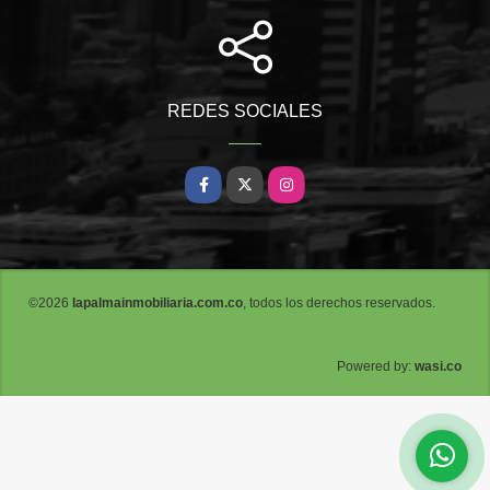
REDES SOCIALES
Facebook
X
Instagram
©2026
lapalmainmobiliaria.com.co
, todos los derechos reservados.
wasi.co
Powered by: