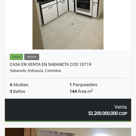
CASA
VENTA
CASA EN VENTA EN SABANETA COD 10719
Sabaneta, Antioquia, Colombia
4
Alcobas
1
Parqueadero
2
3
Baños
144
Área m
Venta
$1.200.000.000
COP