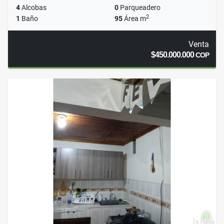
4
Alcobas
0
Parqueadero
2
1
Baño
95
Área m
Venta
$450.000.000
COP