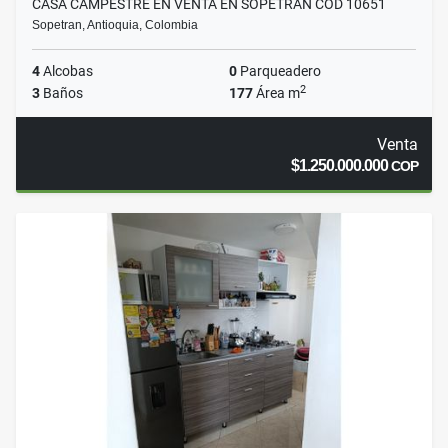
CASA CAMPESTRE EN VENTA EN SOPETRAN COD 10651
Sopetran, Antioquia, Colombia
4
Alcobas
0
Parqueadero
2
3
Baños
177
Área m
Venta
$1.250.000.000
COP