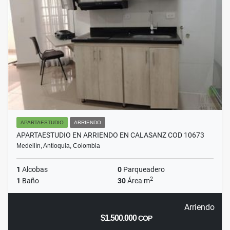
APARTAESTUDIO
ARRIENDO
APARTAESTUDIO EN ARRIENDO EN CALASANZ COD 10673
Medellín, Antioquia, Colombia
1
Alcobas
0
Parqueadero
2
1
Baño
30
Área m
Arriendo
$1.500.000
COP