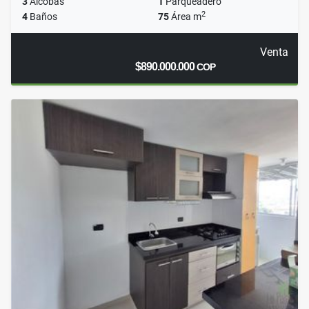
3
Alcobas
1
Parqueadero
2
4
Baños
75
Área m
Venta
$890.000.000
COP