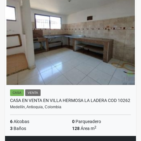
CASA
VENTA
CASA EN VENTA EN VILLA HERMOSA LA LADERA COD 10262
Medellín, Antioquia, Colombia
6
Alcobas
0
Parqueadero
2
3
Baños
128
Área m