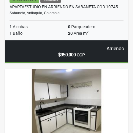
APARTAESTUDIO EN ARRIENDO EN SABANETA COD 10745
Sabaneta, Antioquia, Colombia
1
Alcobas
0
Parqueadero
2
1
Baño
20
Área m
Arriendo
$950.000
COP