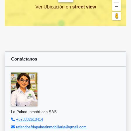
Ver Ubicación
en
street view
Contáctanos
La Palma Inmobiliaria SAS
+573332610414
referidosfrlapalmainmobiliaria@gmail.com