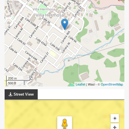
200 m
500 ft
Leaflet
| Wasi - ©
OpenStreetMap
Street View