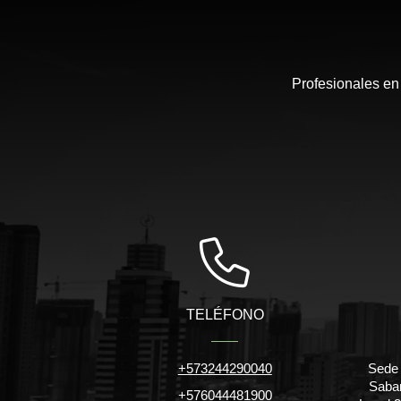
Profesionales en
TELÉFONO
+573244290040
Sede 
Saban
+576044481900