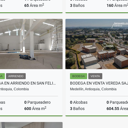
2
s
65
Área m
3
Baños
160
Área m
Venta
$580.000.000
$1.300.000.000
GA
ARRIENDO
BODEGA
VENTA
BODEGA EN ARRIENDO EN SAN FELIX COD 10108
Antioquia, Colombia
Medellín, Antioquia, Colombia
bas
0
Parqueadero
0
Alcobas
0
Parquead
2
s
600
Área m
3
Baños
604.55
Áre
Arriendo