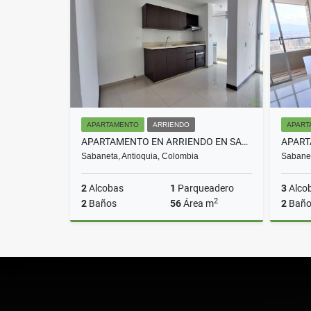
$4.300.000
APARTAMENTO
ARRIENDO
APART
APARTAMENTO EN ARRIENDO EN SABANETA COD 10715
Sabaneta, Antioquia, Colombia
Sabanet
2
Alcobas
1
Parqueadero
3
Alco
2
2
Baños
56
Área m
2
Baño
Arriendo
$2.500.000