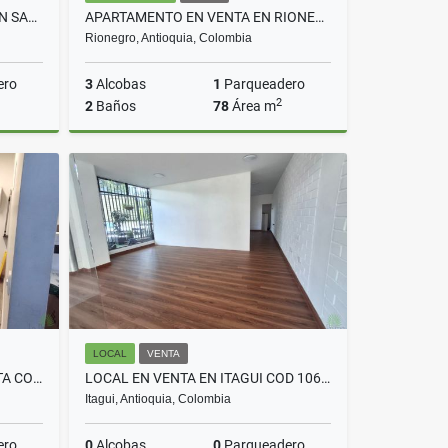
APARTAMENTO EN ARRIENDO EN SABANETA COD 10723
APARTAMENTO EN VENTA EN RIONEGRO COD 10463
Rionegro, Antioquia, Colombia
ero
3
Alcobas
1
Parqueadero
2
2
Baños
78
Área m
rriendo
Venta
$480.000.000
LOCAL
VENTA
OFICINA EN VENTA EN SABANETA COD 10571
LOCAL EN VENTA EN ITAGUI COD 10695
Itagui, Antioquia, Colombia
ero
0
Alcobas
0
Parqueadero