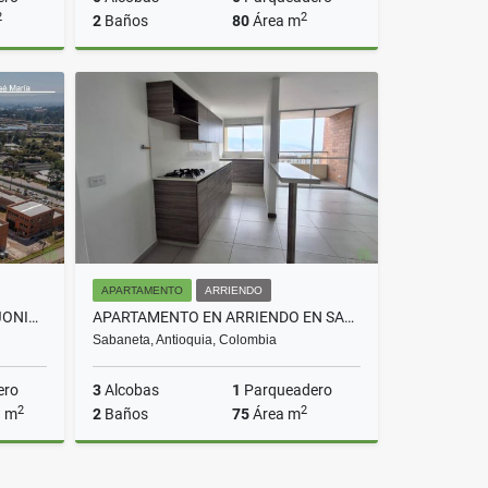
2
2
2
Baños
80
Área m
Venta
Venta
$490.000.000
APARTAMENTO
ARRIENDO
BODEGA EN VENTA VEREDA SAJONIA RIONEGRO COD 8831
APARTAMENTO EN ARRIENDO EN SABANETA COD 10501
Sabaneta, Antioquia, Colombia
ero
3
Alcobas
1
Parqueadero
2
2
a m
2
Baños
75
Área m
Venta
Arriendo