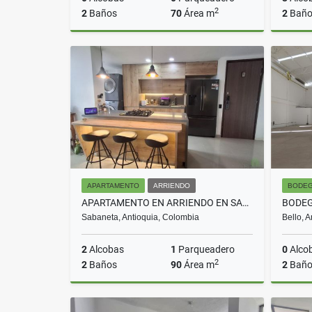
2
2
Baños
70
Área m
2
Baño
Arriendo
$2.500.000
APARTAMENTO
ARRIENDO
BODE
APARTAMENTO EN ARRIENDO EN SABANETA COD 10650
Sabaneta, Antioquia, Colombia
Bello, 
2
Alcobas
1
Parqueadero
0
Alco
2
2
Baños
90
Área m
2
Baño
Arriendo