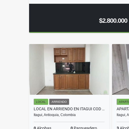
$2.800.000
LOCAL
ARRIENDO
APART
LOCAL EN ARRIENDO EN ITAGUI COD 7837
Itagui, Antioquia, Colombia
Itagui,
0
Alcobas
0
Parqueadero
3
Alco