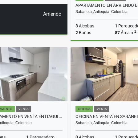
Sabaneta, Antioquia, Colombia
Arriendo
3
Alcobas
1
Parquead
2
2
Baños
87
Área m
A
$3.200.000
AMENTO
VENTA
OFICINA
VENTA
APARTAMENTO EN VENTA EN ITAGUI COD 10654
 Antioquia, Colombia
Sabaneta, Antioquia, Colombia
bas
1
Parqueadero
0
Alcobas
1
Parquead