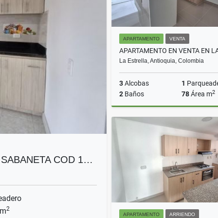
APARTAMENTO
VENTA
La Estrella, Antioquia, Colombia
3
Alcobas
1
Parquead
2
2
Baños
78
Área m
$580.000.000
 SABANETA COD 1…
eadero
2
 m
APARTAMENTO
ARRIENDO