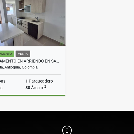
$15.000.000
$2.450.000.000
AMENTO
VENTA
APARTAMENTO EN ARRIENDO EN SABANETA COD 10098
a, Antioquia, Colombia
bas
1
Parqueadero
2
s
80
Área m
Venta
$520.000.000