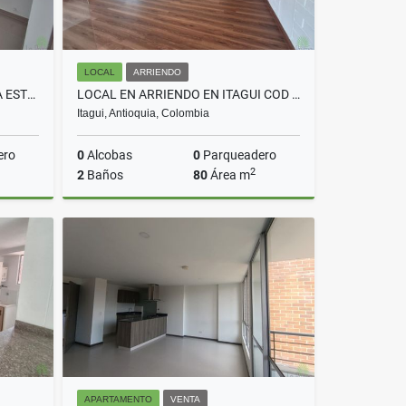
LOCAL
ARRIENDO
APARTAMENTO EN VENTA EN LA ESTRELLA COD 10412
LOCAL EN ARRIENDO EN ITAGUI COD 10695
Itagui, Antioquia, Colombia
ero
0
Alcobas
0
Parqueadero
2
2
Baños
80
Área m
Venta
Arriendo
$3.300.000
APARTAMENTO
VENTA