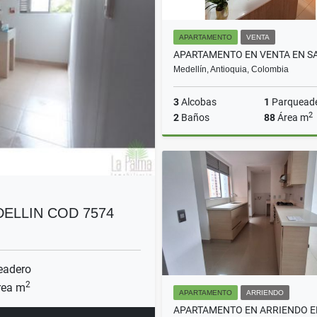
APARTAMENTO
VENTA
Medellín, Antioquia, Colombia
3
Alcobas
1
Parquead
2
2
Baños
88
Área m
$730.000.000
ELLIN COD 7574
eadero
2
ea m
APARTAMENTO
ARRIENDO