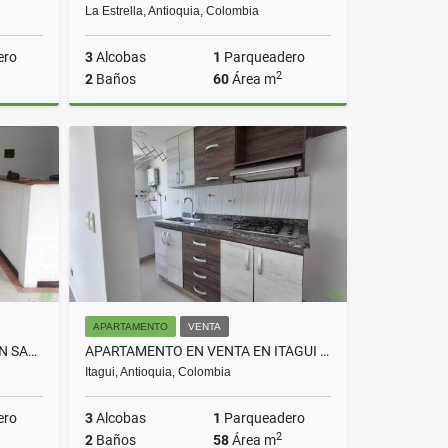
La Estrella, Antioquia, Colombia
ero
3
Alcobas
1
Parqueadero
2
2
Baños
60
Área m
rriendo
Arriendo
$2.400.000
APARTAMENTO
VENTA
APARTAMENTO EN ARRIENDO EN SABANETA COD 5733
APARTAMENTO EN VENTA EN ITAGUI COD 10669
Itagui, Antioquia, Colombia
ero
3
Alcobas
1
Parqueadero
2
2
Baños
58
Área m