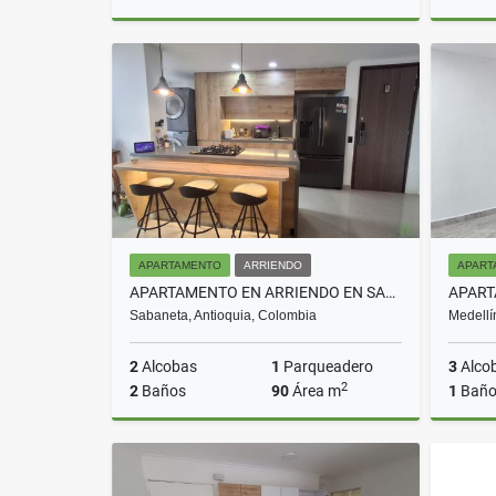
Arriendo
$3.000.000
APARTAMENTO
ARRIENDO
APART
APARTAMENTO EN ARRIENDO EN SABANETA COD 10650
Sabaneta, Antioquia, Colombia
Medellí
2
Alcobas
1
Parqueadero
3
Alco
2
2
Baños
90
Área m
1
Bañ
Arriendo
$4.300.000