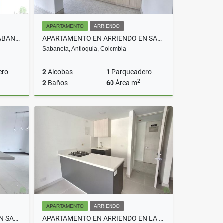
APARTAMENTO
ARRIENDO
APARTAMENTO EN VENTA EN SABANETA LAS LOMITAS COD 10472
APARTAMENTO EN ARRIENDO EN SABANETA COD 10685
Sabaneta, Antioquia, Colombia
ero
2
Alcobas
1
Parqueadero
2
2
Baños
60
Área m
Venta
Arriendo
$2.800.000
APARTAMENTO
ARRIENDO
APARTAMENTO EN ARRIENDO EN SABANETA COD 10314
APARTAMENTO EN ARRIENDO EN LA ESTRELLA COD 10728