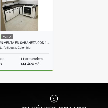
VENTA
CASA EN VENTA EN SABANETA COD 10719
a, Antioquia, Colombia
bas
1
Parqueadero
2
s
144
Área m
Venta
$1.200.000.000