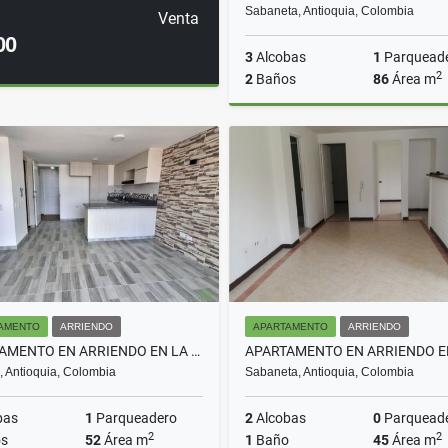
Sabaneta, Antioquia, Colombia
Venta
00
3
Alcobas
1
Parquead
2
2
Baños
86
Área m
A
$3.500.000
AMENTO
ARRIENDO
APARTAMENTO
ARRIENDO
APARTAMENTO EN ARRIENDO EN LA CEJA COD 10754
, Antioquia, Colombia
Sabaneta, Antioquia, Colombia
bas
1
Parqueadero
2
Alcobas
0
Parquead
2
2
s
52
Área m
1
Baño
45
Área m