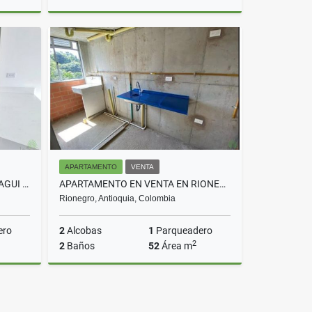
rriendo
Venta
$300.000.000
APARTAMENTO
VENTA
APARTAMENTO EN VENTA EN ITAGUI COD 10654
APARTAMENTO EN VENTA EN RIONEGRO COD 10213
Rionegro, Antioquia, Colombia
ero
2
Alcobas
1
Parqueadero
2
2
Baños
52
Área m
Venta
Venta
$177.000.000