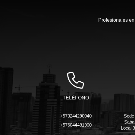
Profesionales en
TELÉFONO
+573244290040
Sede 
Saban
+576044481900
Local 