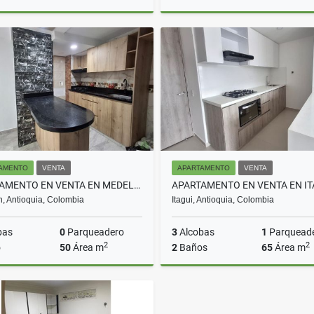
Arriendo
A
$2.000.000
$2.100.000
AMENTO
VENTA
APARTAMENTO
VENTA
APARTAMENTO EN VENTA EN MEDELLIN COD 10680
n, Antioquia, Colombia
Itagui, Antioquia, Colombia
bas
0
Parqueadero
3
Alcobas
1
Parquead
2
2
o
50
Área m
2
Baños
65
Área m
Venta
$250.000.000
$580.000.000