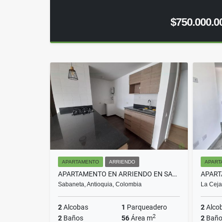
$750.000.0
APARTAMENTO
ARRIENDO
APART
APARTAMENTO EN ARRIENDO EN SABANETA COD 10686
Sabaneta, Antioquia, Colombia
La Ceja
2
Alcobas
1
Parqueadero
2
Alco
2
2
Baños
56
Área m
2
Baño