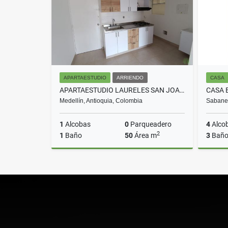
APARTAESTUDIO
ARRIENDO
CASA
APARTAESTUDIO LAURELES SAN JOAQUIN COD 8533
Medellín, Antioquia, Colombia
Sabanet
1
Alcobas
0
Parqueadero
4
Alco
2
1
Baño
50
Área m
3
Baño
Arriendo
$1.750.000