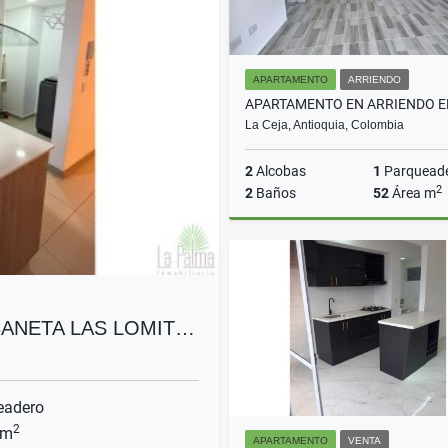
APARTAMENTO
ARRIENDO
La Ceja, Antioquia, Colombia
2
Alcobas
1
Parquead
2
2
Baños
52
Área m
A
$2.000.000
BANETA LAS LOMIT…
eadero
2
 m
APARTAMENTO
VENTA