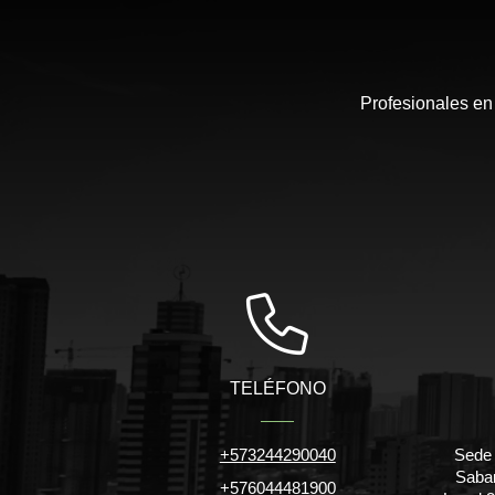
Profesionales en
TELÉFONO
+573244290040
Sede 
Saban
+576044481900