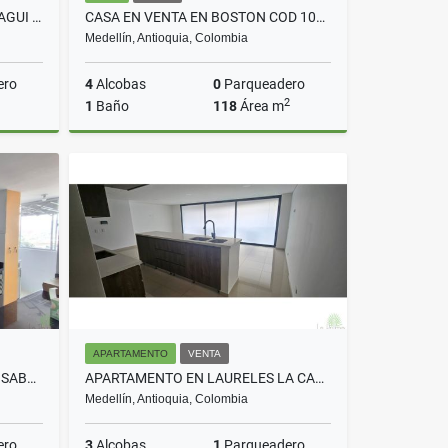
APARTAMENTO EN VENTA EN ITAGUI FATIMA COD 10339
CASA EN VENTA EN BOSTON COD 10679
Medellín, Antioquia, Colombia
ero
4
Alcobas
0
Parqueadero
2
1
Baño
118
Área m
Venta
Venta
$280.000.000
APARTAMENTO
VENTA
APARTAMENT EN ARRIENDO EN SABANETA COS 10752
APARTAMENTO EN LAURELES LA CASTELLANA COD 10198
Medellín, Antioquia, Colombia
ero
3
Alcobas
1
Parqueadero