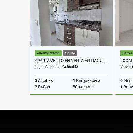
$4.000.000
APARTAMENTO
VENTA
LOCAL
APARTAMENTO EN VENTA EN ITAGUI COD 10669
Itagui, Antioquia, Colombia
Medellí
3
Alcobas
1
Parqueadero
0
Alco
2
2
Baños
58
Área m
1
Bañ
Venta
$300.000.000