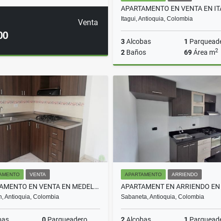
Itagui, Antioquia, Colombia
Venta
00
3
Alcobas
1
Parquead
2
2
Baños
69
Área m
$490.000.000
AMENTO
VENTA
APARTAMENTO
ARRIENDO
APARTAMENTO EN VENTA EN MEDELLIN COD 5601
n, Antioquia, Colombia
Sabaneta, Antioquia, Colombia
bas
0
Parqueadero
2
Alcobas
1
Parquead