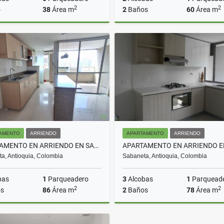
2
2
o
38
Área m
2
Baños
60
Área m
Venta
A
$190.000.000
$2.550.000
AMENTO
ARRIENDO
APARTAMENTO
ARRIENDO
APARTAMENTO EN ARRIENDO EN SABANETA COD 10666
a, Antioquia, Colombia
Sabaneta, Antioquia, Colombia
bas
1
Parqueadero
3
Alcobas
1
Parquead
2
2
s
86
Área m
2
Baños
78
Área m
Arriendo
A