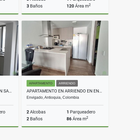
2
3
Baños
120
Área m
rriendo
Venta
$890.000.000
APARTAMENTO
ARRIENDO
APARTAMENTO EN ARRIENDO EN SABANETA COD 3885
APARTAMENTO EN ARRIENDO EN ENVIGADO COD 10640
Envigado, Antioquia, Colombia
ero
2
Alcobas
1
Parqueadero
2
2
Baños
86
Área m
rriendo
Arriendo