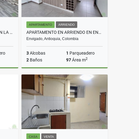
APARTAMENTO
ARRIENDO
APARTAMENTO EN ARRIENDO EN LA CEJA COD 10754
APARTAMENTO EN ARRIENDO EN ENVIGADO COD 10738
Envigado, Antioquia, Colombia
ero
3
Alcobas
1
Parqueadero
2
2
Baños
97
Área m
rriendo
Arriendo
$4.000.000
CASA
VENTA