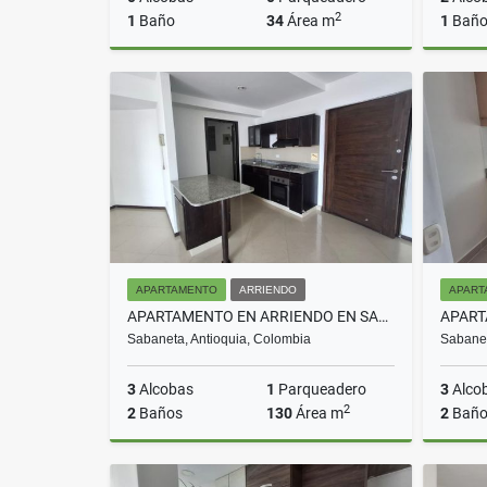
2
1
Baño
34
Área m
1
Bañ
Arriendo
$2.200.000
APARTAMENTO
ARRIENDO
APART
APARTAMENTO EN ARRIENDO EN SABANETA COD 10664
Sabaneta, Antioquia, Colombia
Sabanet
3
Alcobas
1
Parqueadero
3
Alco
2
2
Baños
130
Área m
2
Baño
Arriendo