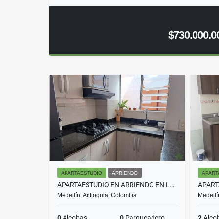
$730.000.0
APARTAESTUDIO
ARRIENDO
APART
APARTAESTUDIO EN ARRIENDO EN LAURELES COD 10618
Medellín, Antioquia, Colombia
Medellí
0
Alcobas
0
Parqueadero
2
Alco