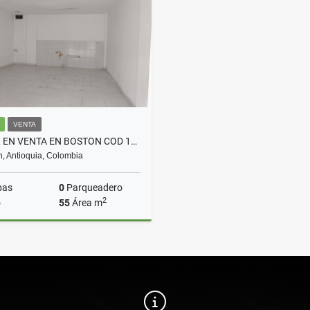
$3.800.000
$3.200.000
VENTA
LOCAL EN VENTA EN BOSTON COD 10301
n, Antioquia, Colombia
bas
0
Parqueadero
2
o
55
Área m
Venta
$286.000.000