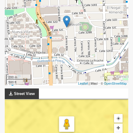
200 m
500 ft
Leaflet
| Wasi - ©
OpenStreetMap
Street View