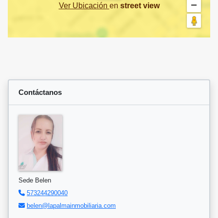
Ver Ubicación
en
street view
Contáctanos
Sede Belen
573244290040
belen@lapalmainmobiliaria.com