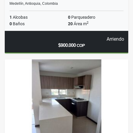
Medellín, Antioquia, Colombia
1
Alcobas
0
Parqueadero
2
0
Baños
20
Área m
Arriendo
$900.000
COP