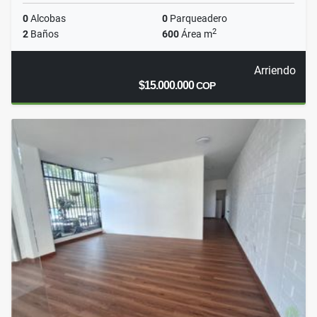
0
Alcobas
0
Parqueadero
2
2
Baños
600
Área m
Arriendo
$15.000.000
COP