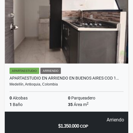
APARTAESTUDIO
ARRIENDO
APARTAESTUDIO EN ARRIENDO EN BUENOS AIRES COD 1…
Medellín, Antioquia, Colombia
0
Alcobas
0
Parqueadero
2
1
Baño
35
Área m
Arriendo
$1.350.000
COP