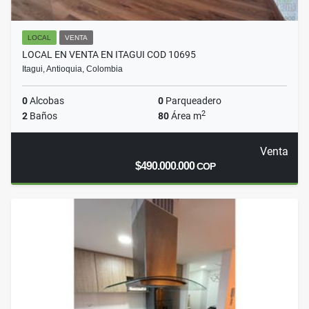
LOCAL
VENTA
LOCAL EN VENTA EN ITAGUI COD 10695
Itagui, Antioquia, Colombia
0
Alcobas
0
Parqueadero
2
2
Baños
80
Área m
Venta
$490.000.000
COP