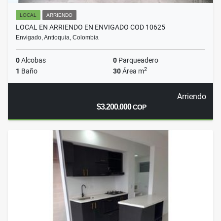
LOCAL
ARRIENDO
LOCAL EN ARRIENDO EN ENVIGADO COD 10625
Envigado, Antioquia, Colombia
0
Alcobas
0
Parqueadero
2
1
Baño
30
Área m
Arriendo
$3.200.000
COP