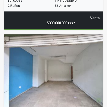
3
Alcobas
1
Parqueadero
2
2
Baños
56
Área m
Venta
$300.000.000
COP