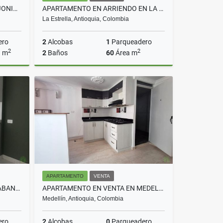
BODEGA EN VENTA VEREDA SAJONIA RIONEGRO COD 8831
APARTAMENTO EN ARRIENDO EN LA ESTRELLA COD 10727
La Estrella, Antioquia, Colombia
ero
2
Alcobas
1
Parqueadero
2
2
a m
2
Baños
60
Área m
Venta
Arriendo
$2.600.000
APARTAMENTO
VENTA
APARTAMENTO EN VENTA EN SABANETA COD 6850
APARTAMENTO EN VENTA EN MEDELLIN COD 10681
Medellín, Antioquia, Colombia
ero
2
Alcobas
0
Parqueadero