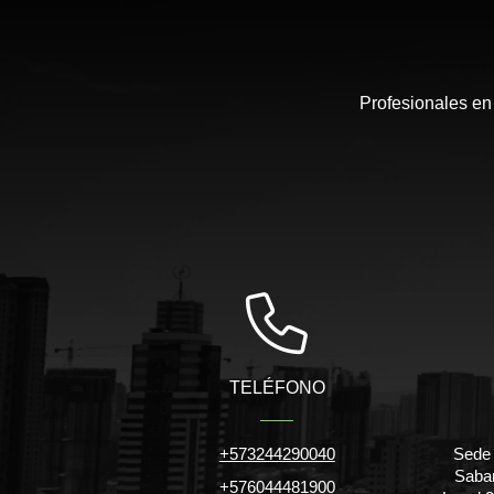
Profesionales en
TELÉFONO
+573244290040
Sede 
Saban
+576044481900