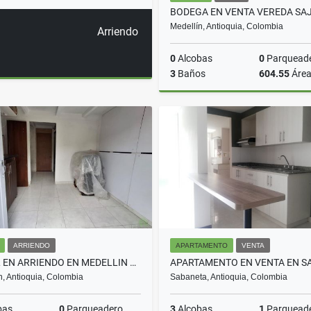
Medellín, Antioquia, Colombia
Arriendo
0
Alcobas
0
Parquead
3
Baños
604.55
Áre
$2.450.000.000
ARRIENDO
APARTAMENTO
VENTA
LOCAL EN ARRIENDO EN MEDELLIN COD 10532
n, Antioquia, Colombia
Sabaneta, Antioquia, Colombia
bas
0
Parqueadero
3
Alcobas
1
Parquead