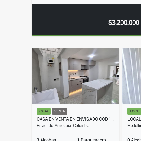
$3.200.000
CASA
VENTA
LOCAL
CASA EN VENTA EN ENVIGADO COD 10753
Envigado, Antioquia, Colombia
Medellí
3
Alcobas
1
Parqueadero
0
Alco