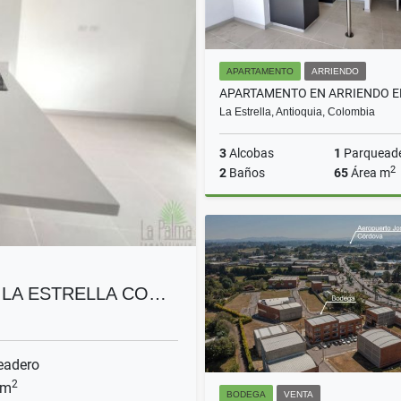
APARTAMENTO
ARRIENDO
La Estrella, Antioquia, Colombia
3
Alcobas
1
Parquead
2
2
Baños
65
Área m
A
$2.800.000
 LA ESTRELLA CO…
eadero
2
 m
BODEGA
VENTA