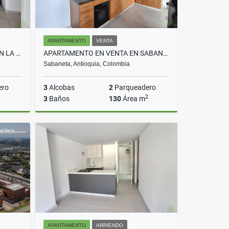
APARTAMENTO
VENTA
APARTAMENTO EN ARRIENDO EN LA ESTRELLA COD 10725
APARTAMENTO EN VENTA EN SABANETA COD 10590
Sabaneta, Antioquia, Colombia
ero
3
Alcobas
2
Parqueadero
2
3
Baños
130
Área m
rriendo
Venta
$895.000.000
APARTAMENTO
ARRIENDO