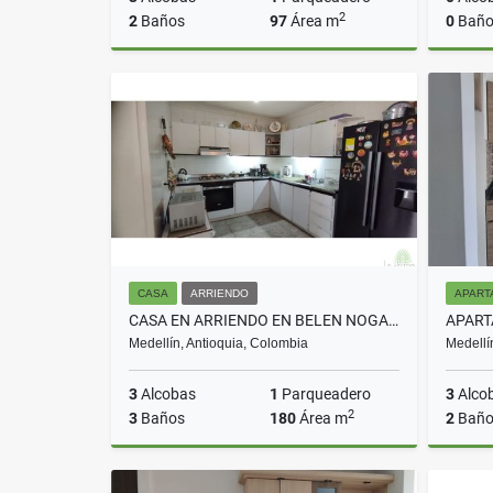
2
2
Baños
97
Área m
0
Baño
Venta
$650.000.000
CASA
ARRIENDO
APART
CASA EN ARRIENDO EN BELEN NOGAL COD 10484
Medellín, Antioquia, Colombia
Medellí
3
Alcobas
1
Parqueadero
3
Alco
2
3
Baños
180
Área m
2
Baño
Arriendo