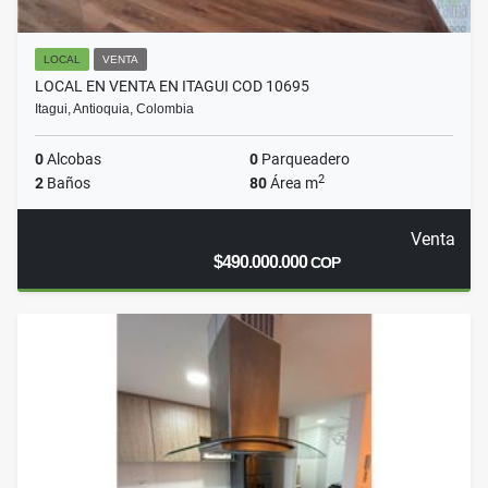
LOCAL
VENTA
LOCAL EN VENTA EN ITAGUI COD 10695
Itagui, Antioquia, Colombia
0
Alcobas
0
Parqueadero
2
2
Baños
80
Área m
Venta
$490.000.000
COP