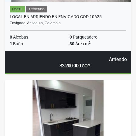
LOCAL
ARRIENDO
LOCAL EN ARRIENDO EN ENVIGADO COD 10625
Envigado, Antioquia, Colombia
0
Alcobas
0
Parqueadero
2
1
Baño
30
Área m
Arriendo
$3.200.000
COP