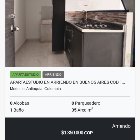
APARTAESTUDIO
ARRIENDO
APARTAESTUDIO EN ARRIENDO EN BUENOS AIRES COD 1…
Medellín, Antioquia, Colombia
0
Alcobas
0
Parqueadero
2
1
Baño
35
Área m
Arriendo
$1.350.000
COP