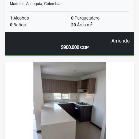
Medellín, Antioquia, Colombia
1
Alcobas
0
Parqueadero
2
0
Baños
20
Área m
Arriendo
$900.000
COP