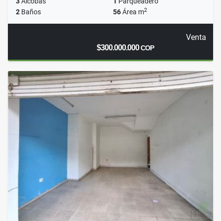
3
Alcobas
1
Parqueadero
2
2
Baños
56
Área m
Venta
$300.000.000
COP