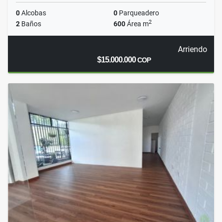
0
Alcobas
0
Parqueadero
2
2
Baños
600
Área m
Arriendo
$15.000.000
COP