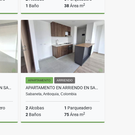
2
1
Baño
38
Área m
Venta
Venta
$190.000.000
APARTAMENTO
ARRIENDO
APARTAMENTO EN ARRIENDO EN SABANETA COD 10711
APARTAMENTO EN ARRIENDO EN SABANETA COD 10663
Sabaneta, Antioquia, Colombia
ero
2
Alcobas
1
Parqueadero
2
2
Baños
75
Área m
rriendo
Arriendo