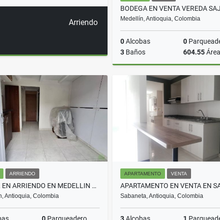
Medellín, Antioquia, Colombia
Arriendo
0
Alcobas
0
Parquead
3
Baños
604.55
Áre
$2.450.000.000
ARRIENDO
APARTAMENTO
VENTA
LOCAL EN ARRIENDO EN MEDELLIN COD 10532
n, Antioquia, Colombia
Sabaneta, Antioquia, Colombia
bas
0
Parqueadero
3
Alcobas
1
Parquead