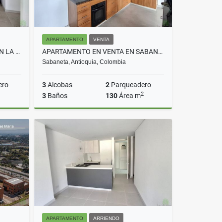
APARTAMENTO
VENTA
APARTAMENTO EN ARRIENDO EN LA ESTRELLA COD 10725
APARTAMENTO EN VENTA EN SABANETA COD 10590
Sabaneta, Antioquia, Colombia
ero
3
Alcobas
2
Parqueadero
2
3
Baños
130
Área m
rriendo
Venta
$895.000.000
APARTAMENTO
ARRIENDO