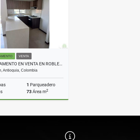
$3.500.000
$3.300.000
AMENTO
VENTA
APARTAMENTO EN VENTA EN ROBLEDO SAN GERMAN COD 10129
n, Antioquia, Colombia
bas
1
Parqueadero
2
s
73
Área m
Venta
$590.000.000