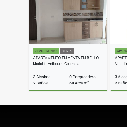
$5.000.000
APARTAMENTO
VENTA
APART
APARTAMENTO EN VENTA EN BELLO COD 10716
Medellín, Antioquia, Colombia
Medellí
3
Alcobas
0
Parqueadero
3
Alco
2
2
Baños
60
Área m
2
Baño
Venta
$340.000.000