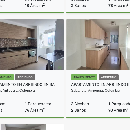
2
2
s
10
Área m
2
Baños
78
Área m
Arriendo
$700.000
$650.000.000
AMENTO
ARRIENDO
APARTAMENTO
ARRIENDO
APARTAMENTO EN ARRIENDO EN SABANETA COD 10702
n, Antioquia, Colombia
Sabaneta, Antioquia, Colombia
bas
1
Parqueadero
3
Alcobas
1
Parquead
2
2
s
76
Área m
2
Baños
90
Área m
Arriendo
A