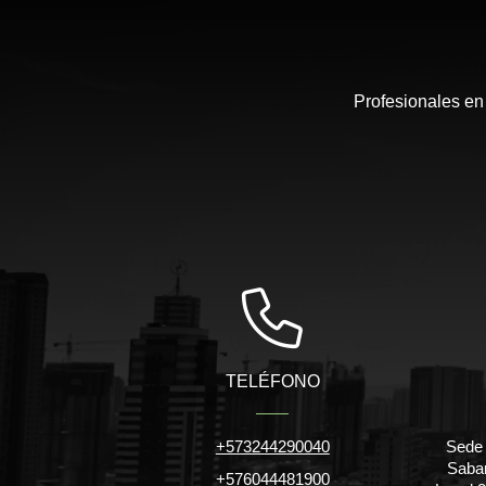
Profesionales en
TELÉFONO
+573244290040
Sede 
Saban
+576044481900