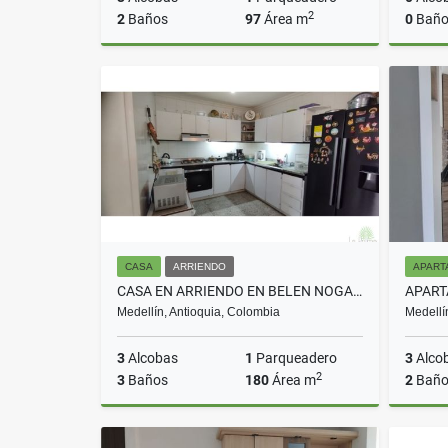
2
2
Baños
97
Área m
0
Baño
Venta
$650.000.000
CASA
ARRIENDO
APART
CASA EN ARRIENDO EN BELEN NOGAL COD 10484
Medellín, Antioquia, Colombia
Medellí
3
Alcobas
1
Parqueadero
3
Alco
2
3
Baños
180
Área m
2
Baño
Arriendo