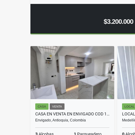
$3.200.000
CASA
VENTA
LOCAL
CASA EN VENTA EN ENVIGADO COD 10753
Envigado, Antioquia, Colombia
Medellí
3
Alcobas
1
Parqueadero
0
Alco