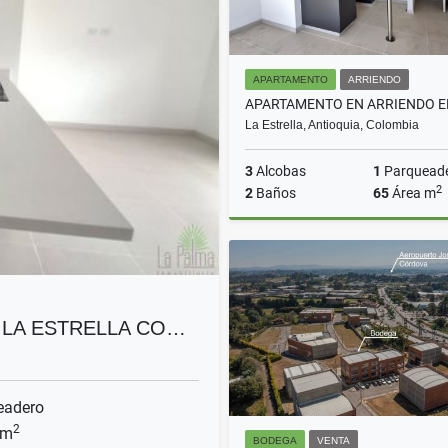
APARTAMENTO
ARRIENDO
La Estrella, Antioquia, Colombia
3
Alcobas
1
Parquead
2
2
Baños
65
Área m
A
$2.800.000
 LA ESTRELLA CO…
eadero
2
 m
BODEGA
VENTA