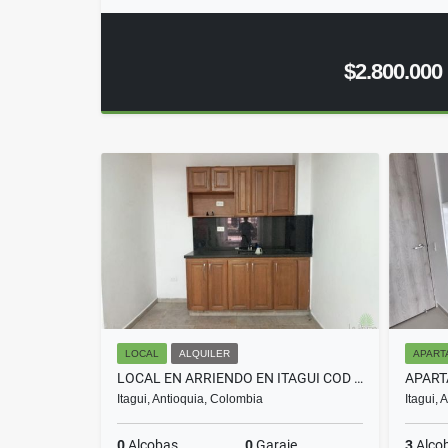
$2.800.000
LOCAL
ALQUILER
APART
LOCAL EN ARRIENDO EN ITAGUI COD 7837
Itagui, Antioquia, Colombia
Itagui,
0
Alcobas
0
Garaje
3
Alco