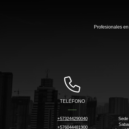
Profesionales en
TELÉFONO
+573244290040
Sede 
Saban
+576044481900