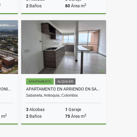
2
2
2
Baños
80
Área m
Venta
Venta
$490.000.000
APARTAMENTO
ALQUILER
BODEGA EN VENTA VEREDA SAJONIA RIONEGRO COD 8831
APARTAMENTO EN ARRIENDO EN SABANETA COD 10501
Sabaneta, Antioquia, Colombia
3
Alcobas
1
Garaje
2
2
a m
2
Baños
75
Área m
Venta
Alquiler