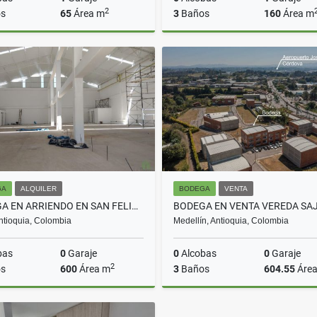
2
s
65
Área m
3
Baños
160
Área m
Venta
$580.000.000
$1.300.000.000
GA
ALQUILER
BODEGA
VENTA
BODEGA EN ARRIENDO EN SAN FELIX COD 10108
Antioquia, Colombia
Medellín, Antioquia, Colombia
bas
0
Garaje
0
Alcobas
0
Garaje
2
s
600
Área m
3
Baños
604.55
Áre
Alquiler