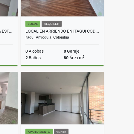
LOCAL
ALQUILER
APARTAMENTO EN VENTA EN LA ESTRELLA COD 10412
LOCAL EN ARRIENDO EN ITAGUI COD 10695
Itagui, Antioquia, Colombia
0
Alcobas
0
Garaje
2
2
Baños
80
Área m
Venta
Alquiler
$3.300.000
APARTAMENTO
VENTA