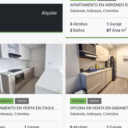
Sabaneta, Antioquia, Colombia
Alquiler
3
Alcobas
1
Garaje
2
2
Baños
87
Área m
A
$3.200.000
AMENTO
VENTA
OFICINA
VENTA
APARTAMENTO EN VENTA EN ITAGUI COD 10654
 Antioquia, Colombia
Sabaneta, Antioquia, Colombia
bas
1
Garaje
0
Alcobas
1
Garaje