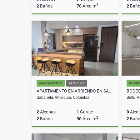
2
2
Baños
70
Área m
2
Baño
Alquiler
$2.500.000
APARTAMENTO
ALQUILER
BODE
APARTAMENTO EN ARRIENDO EN SABANETA COD 10650
Sabaneta, Antioquia, Colombia
Bello, 
2
Alcobas
1
Garaje
0
Alco
2
2
Baños
90
Área m
2
Baño
Alquiler