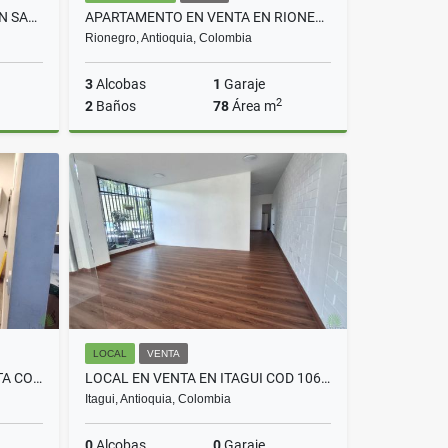
APARTAMENTO EN ARRIENDO EN SABANETA COD 10723
APARTAMENTO EN VENTA EN RIONEGRO COD 10463
Rionegro, Antioquia, Colombia
3
Alcobas
1
Garaje
2
2
Baños
78
Área m
lquiler
Venta
$480.000.000
LOCAL
VENTA
OFICINA EN VENTA EN SABANETA COD 10571
LOCAL EN VENTA EN ITAGUI COD 10695
Itagui, Antioquia, Colombia
0
Alcobas
0
Garaje