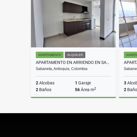
$4.300.000
APARTAMENTO
ALQUILER
APART
APARTAMENTO EN ARRIENDO EN SABANETA COD 10715
Sabaneta, Antioquia, Colombia
Sabanet
2
Alcobas
1
Garaje
3
Alco
2
2
Baños
56
Área m
2
Baño
Alquiler
$2.500.000