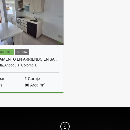
$15.000.000
$2.450.000.000
AMENTO
VENTA
APARTAMENTO EN ARRIENDO EN SABANETA COD 10098
a, Antioquia, Colombia
bas
1
Garaje
2
s
80
Área m
Venta
$520.000.000