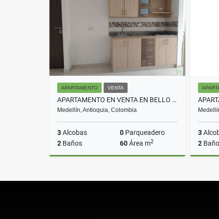
$5.000.000
APARTAMENTO
VENTA
APART
APARTAMENTO EN VENTA EN BELLO COD 10716
Medellín, Antioquia, Colombia
Medellí
3
Alcobas
0
Parqueadero
3
Alco
2
2
Baños
60
Área m
2
Baño
Venta
$340.000.000