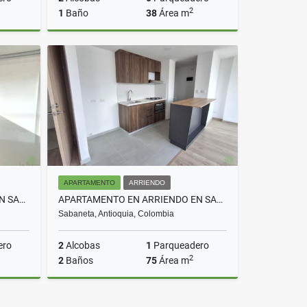
2
1
Baño
38
Área m
Venta
Venta
$190.000.000
APARTAMENTO
ARRIENDO
APARTAMENTO EN ARRIENDO EN SABANETA COD 10711
APARTAMENTO EN ARRIENDO EN SABANETA COD 10663
Sabaneta, Antioquia, Colombia
ero
2
Alcobas
1
Parqueadero
2
2
Baños
75
Área m
rriendo
Arriendo