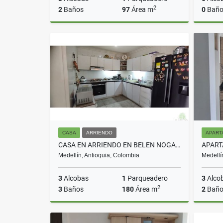
2
2
Baños
97
Área m
0
Baño
Venta
$650.000.000
CASA
ARRIENDO
APART
CASA EN ARRIENDO EN BELEN NOGAL COD 10484
Medellín, Antioquia, Colombia
Medellí
3
Alcobas
1
Parqueadero
3
Alco
2
3
Baños
180
Área m
2
Baño
Arriendo