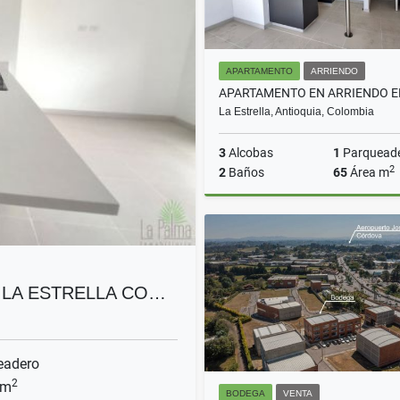
APARTAMENTO
ARRIENDO
La Estrella, Antioquia, Colombia
3
Alcobas
1
Parquead
2
2
Baños
65
Área m
A
$2.800.000
 LA ESTRELLA CO…
eadero
2
 m
BODEGA
VENTA