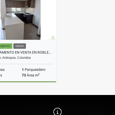
$3.500.000
$3.300.000
AMENTO
VENTA
APARTAMENTO EN VENTA EN ROBLEDO SAN GERMAN COD 10129
n, Antioquia, Colombia
bas
1
Parqueadero
2
s
73
Área m
Venta
$590.000.000