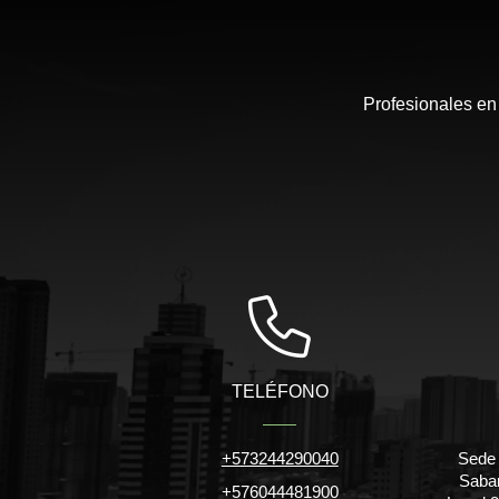
Profesionales en
TELÉFONO
+573244290040
Sede 
Saban
+576044481900