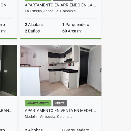
BODEGA EN VENTA VEREDA SAJONIA RIONEGRO COD 8831
APARTAMENTO EN ARRIENDO EN LA ESTRELLA COD 10727
La Estrella, Antioquia, Colombia
ero
2
Alcobas
1
Parqueadero
2
2
a m
2
Baños
60
Área m
Venta
Arriendo
$2.600.000
APARTAMENTO
VENTA
APARTAMENTO EN VENTA EN SABANETA COD 6850
APARTAMENTO EN VENTA EN MEDELLIN COD 10681
Medellín, Antioquia, Colombia
ero
2
Alcobas
0
Parqueadero