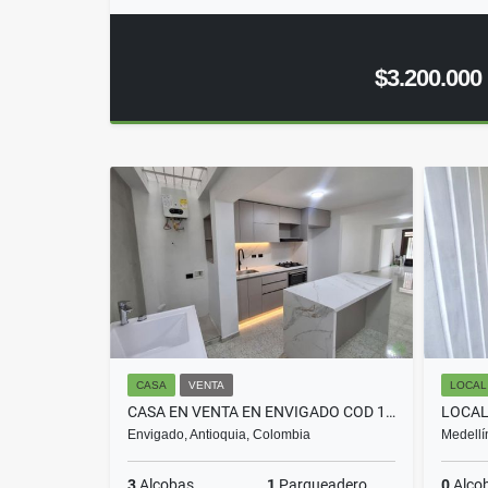
$3.200.000
CASA
VENTA
LOCAL
CASA EN VENTA EN ENVIGADO COD 10753
Envigado, Antioquia, Colombia
Medellí
3
Alcobas
1
Parqueadero
0
Alco