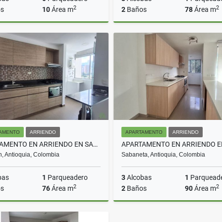
2
2
s
10
Área m
2
Baños
78
Área m
Arriendo
$700.000
$650.000.000
AMENTO
ARRIENDO
APARTAMENTO
ARRIENDO
APARTAMENTO EN ARRIENDO EN SABANETA COD 10702
n, Antioquia, Colombia
Sabaneta, Antioquia, Colombia
bas
1
Parqueadero
3
Alcobas
1
Parquead
2
2
s
76
Área m
2
Baños
90
Área m
Arriendo
A