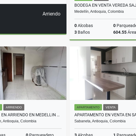
Medellín, Antioquia, Colombia
Arriendo
0
Alcobas
0
Parquead
3
Baños
604.55
Áre
$2.450.000.000
ARRIENDO
APARTAMENTO
VENTA
LOCAL EN ARRIENDO EN MEDELLIN COD 10532
n, Antioquia, Colombia
Sabaneta, Antioquia, Colombia
bas
0
Parqueadero
3
Alcobas
1
Parquead