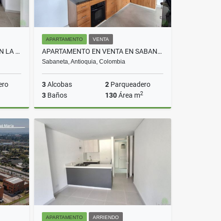
APARTAMENTO
VENTA
APARTAMENTO EN ARRIENDO EN LA ESTRELLA COD 10725
APARTAMENTO EN VENTA EN SABANETA COD 10590
Sabaneta, Antioquia, Colombia
ero
3
Alcobas
2
Parqueadero
2
3
Baños
130
Área m
rriendo
Venta
$895.000.000
APARTAMENTO
ARRIENDO