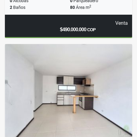
0
Alcobas
0
Parqueadero
2
2
Baños
80
Área m
Venta
$490.000.000
COP