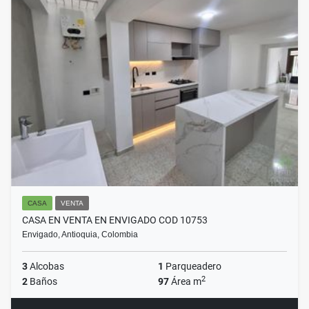
CASA
VENTA
CASA EN VENTA EN ENVIGADO COD 10753
Envigado, Antioquia, Colombia
3
Alcobas
1
Parqueadero
2
2
Baños
97
Área m