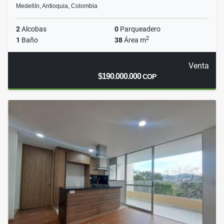
Medellín, Antioquia, Colombia
2
Alcobas
0
Parqueadero
2
1
Baño
38
Área m
Venta
$190.000.000
COP