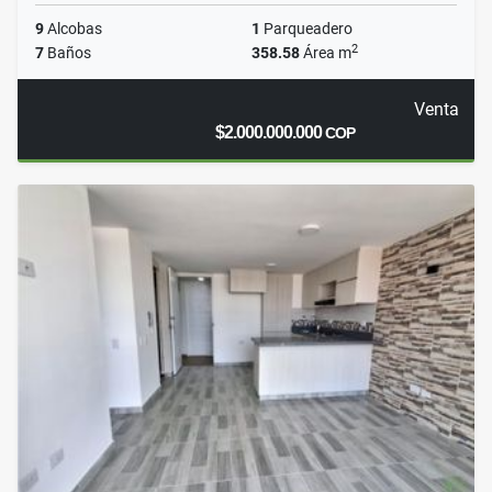
9
Alcobas
1
Parqueadero
2
7
Baños
358.58
Área m
Venta
$2.000.000.000
COP