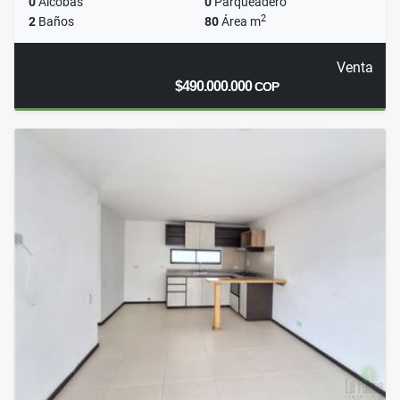
0
Alcobas
0
Parqueadero
2
2
Baños
80
Área m
Venta
$490.000.000
COP