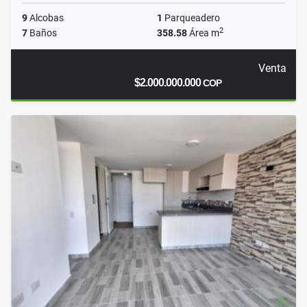
9
Alcobas
1
Parqueadero
2
7
Baños
358.58
Área m
Venta
$2.000.000.000
COP