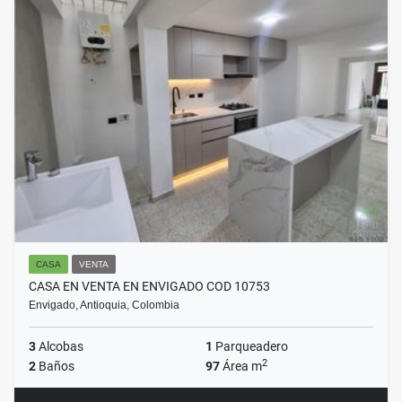
CASA
VENTA
CASA EN VENTA EN ENVIGADO COD 10753
Envigado, Antioquia, Colombia
3
Alcobas
1
Parqueadero
2
2
Baños
97
Área m