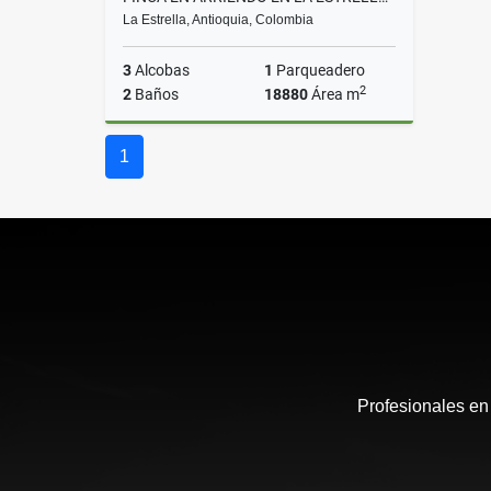
La Estrella, Antioquia, Colombia
3
Alcobas
1
Parqueadero
2
2
Baños
18880
Área m
Arriendo
1
$9.000.000
Profesionales en