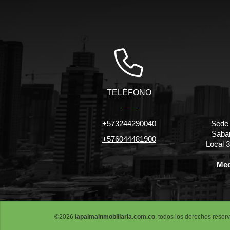
TELÉFONO
+573244290040
Sede 
Saban
+576044481900
Local 
Med
©2026
lapalmainmobiliaria.com.co
, todos los derechos reser