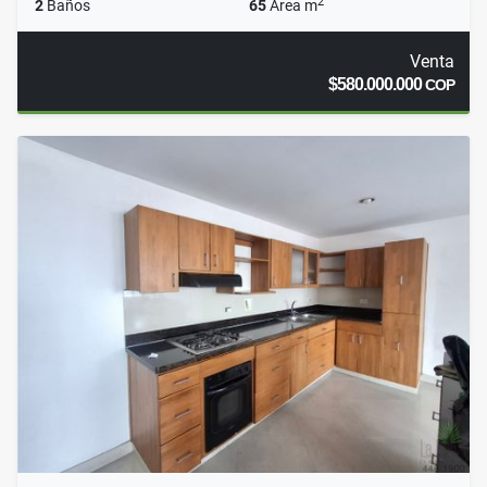
2
2
Baños
65
Área m
Venta
$580.000.000
COP