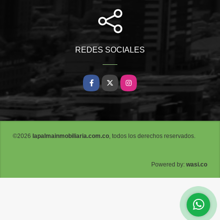
REDES SOCIALES
Facebook
X
Instagram
©2026
lapalmainmobiliaria.com.co
, todos los derechos reservados.
wasi.co
Powered by: