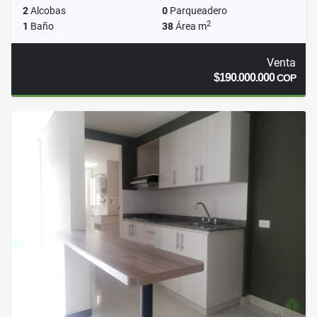
2
Alcobas
0
Parqueadero
2
1
Baño
38
Área m
Venta
$190.000.000
COP