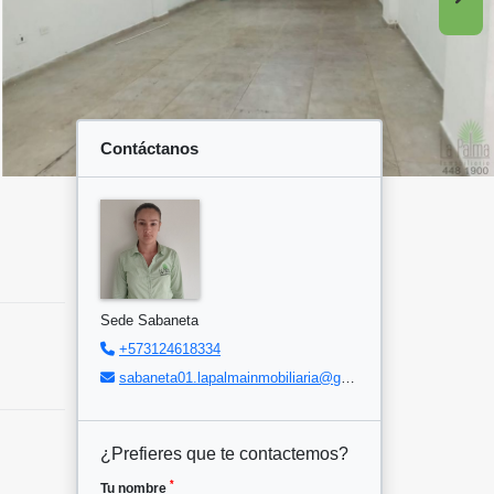
Contáctanos
Sede Sabaneta
+573124618334
sabaneta01.lapalmainmobiliaria@gmail.com
¿Prefieres que te contactemos?
*
Tu nombre