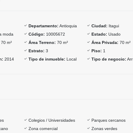
Departamento:
Antioquia
Ciudad:
Itagui
la moda
Código:
10005672
Estado:
Usado
70 m²
Área Terreno:
70 m²
Área Privada:
70 m²
Estrato:
3
Piso:
1
n:
2014
Tipo de inmueble:
Local
Tipo de negocio:
Arr
es
Colegios / Universidades
Parques cercanos
rcano
Zona comercial
Zonas verdes