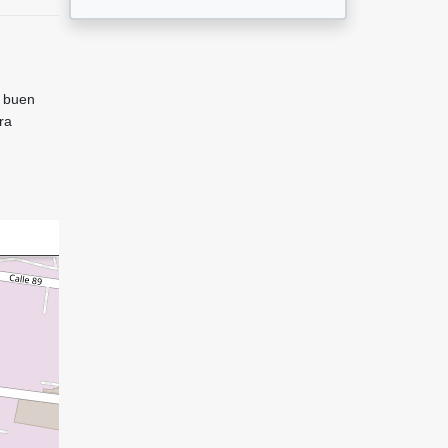
y buen
ra