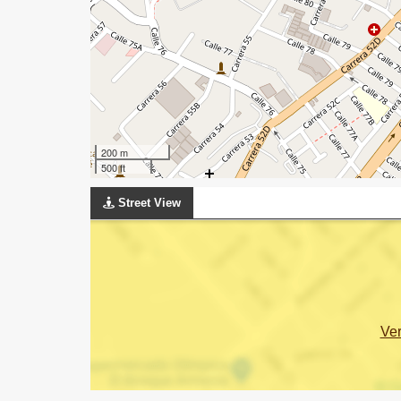
200 m
500 ft
Street View
Ve