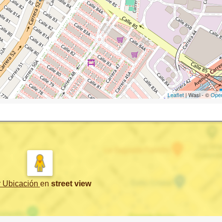
Leaflet
| Wasi - ©
Ope
r Ubicación
en
street view