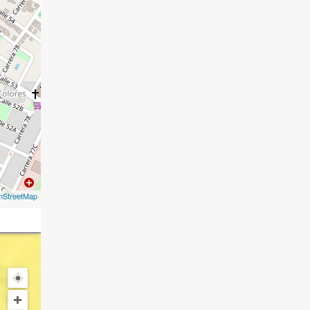
nStreetMap