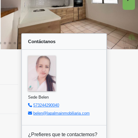
Contáctanos
Sede Belen
573244290040
belen@lapalmainmobiliaria.com
¿Prefieres que te contactemos?