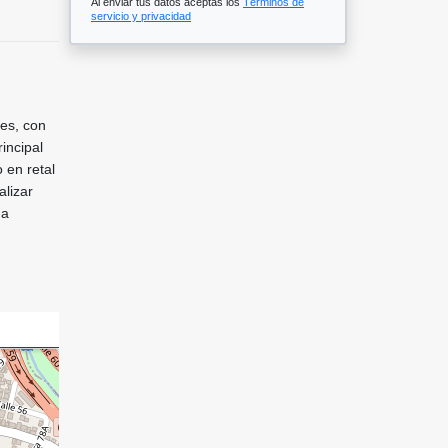
Al enviar tus datos aceptas los
Términos de
servicio y privacidad
nes, con
incipal
 en retal
alizar
na