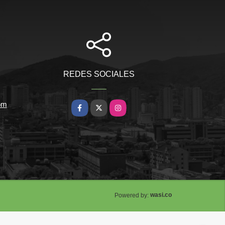
REDES SOCIALES
om
Facebook
X
Instagram
wasi.co
Powered by: