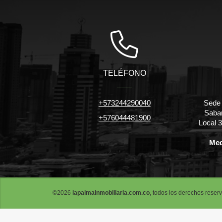
TELÉFONO
+573244290040
Sede 
Saban
+576044481900
Local 
Med
©2026
lapalmainmobiliaria.com.co
, todos los derechos reser