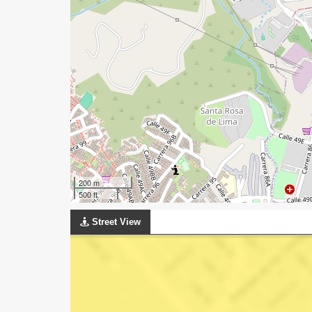
200 m
500 ft
Street View