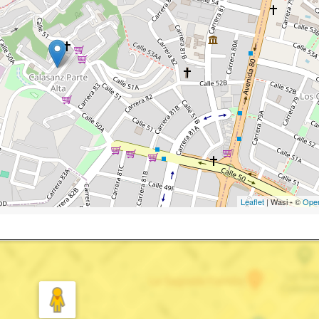
Leaflet
| Wasi - ©
Ope