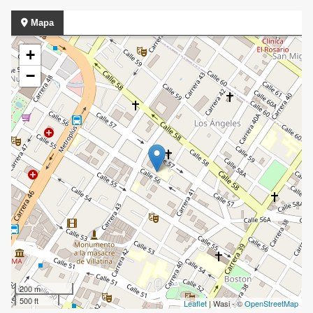
Mapa
+
−
200 m
500 ft
Leaflet
| Wasi - ©
OpenStreetMap