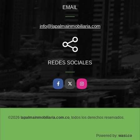
EMAIL
info@lapalmainmobiliaria.com
REDES SOCIALES
Facebook
X
Instagram
©2026
lapalmainmobiliaria.com.co
, todos los derechos reservados.
wasi.co
Powered by: