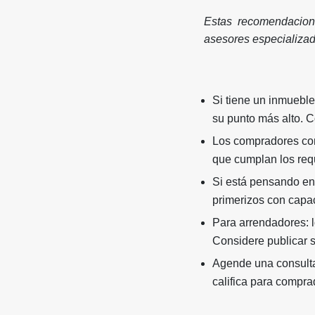
Estas recomendacione
asesores especializad
Si tiene un inmueble
su punto más alto. C
Los compradores con
que cumplan los requ
Si está pensando en
primerizos con capa
Para arrendadores: l
Considere publicar 
Agende una consulta 
califica para compra