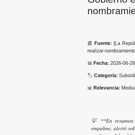
nombramien
📰
Fuente:
[La Repúbl
realizar-nombramient
📅
Fecha:
2026-06-28
🏷️
Categoría:
Subsidi
📊
Relevancia:
Media
💡 **En resumen:*
empalme, alertó sob