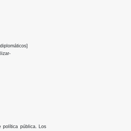
 diplomáticos]
lizar-
política pública. Los