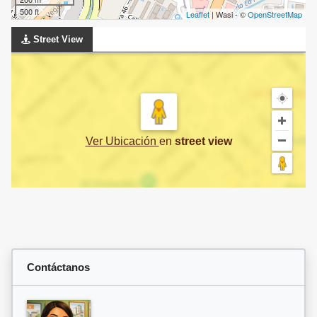
500 ft
Leaflet
| Wasi - ©
OpenStreetMap
Street View
Ver Ubicación
en
street view
Contáctanos