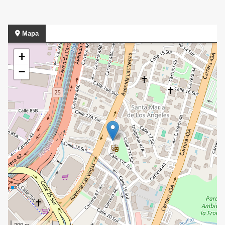
Mapa
+
−
200 m