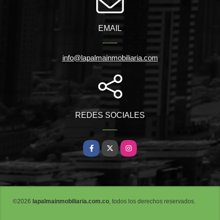
EMAIL
info@lapalmainmobiliaria.com
REDES SOCIALES
Facebook
X
Instagram
©2026
lapalmainmobiliaria.com.co
, todos los derechos reservados.