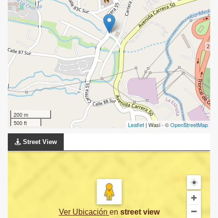
200 m
500 ft
Leaflet
| Wasi - ©
OpenStreetMap
Street View
Ver Ubicación
en
street view