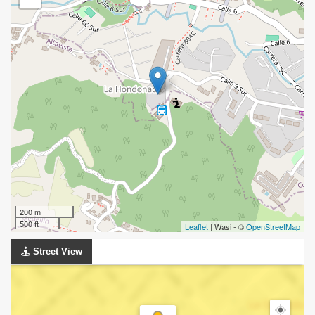
200 m
500 ft
Leaflet
| Wasi - ©
OpenStreetMap
Street View