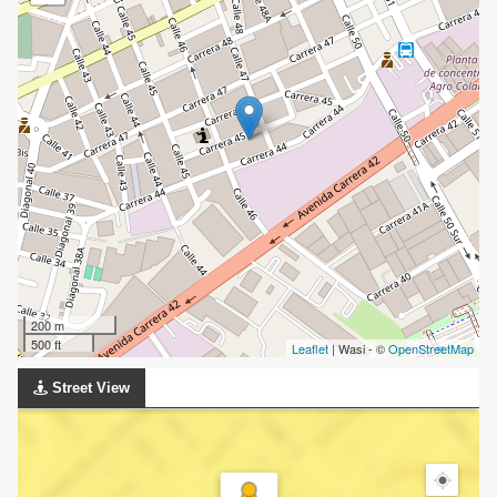
200 m
500 ft
Leaflet
| Wasi - ©
OpenStreetMap
Street View