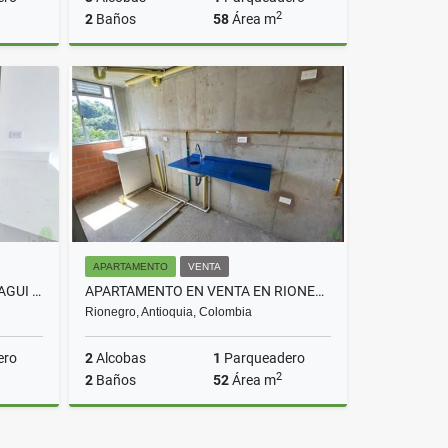
2
2
Baños
58
Área m
rriendo
Venta
$300.000.000
APARTAMENTO
VENTA
APARTAMENTO EN VENTA EN ITAGUI COD 10654
APARTAMENTO EN VENTA EN RIONEGRO COD 10213
Rionegro, Antioquia, Colombia
ero
2
Alcobas
1
Parqueadero
2
2
Baños
52
Área m
Venta
Venta