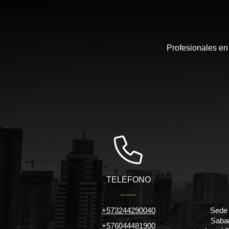
Profesionales en
TELÉFONO
+573244290040
Sede 
Saban
+576044481900