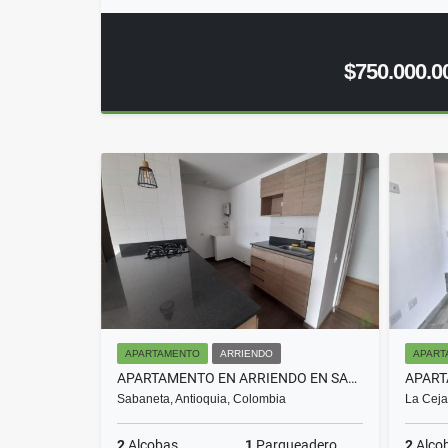
$750.000.0
APARTAMENTO
ARRIENDO
APART
APARTAMENTO EN ARRIENDO EN SABANETA COD 10686
Sabaneta, Antioquia, Colombia
La Ceja
2
Alcobas
1
Parqueadero
2
Alco