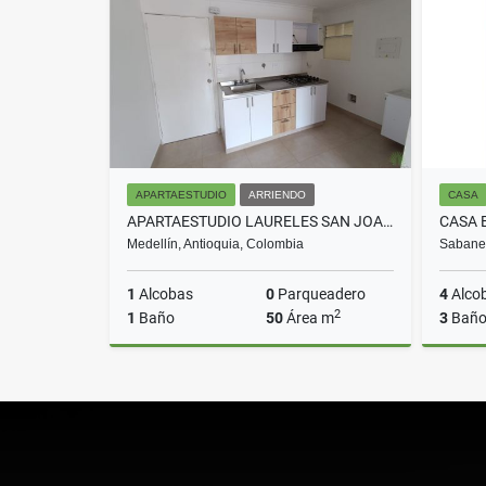
$4.300.000
APARTAESTUDIO
ARRIENDO
CASA
APARTAESTUDIO LAURELES SAN JOAQUIN COD 8533
Medellín, Antioquia, Colombia
Sabanet
1
Alcobas
0
Parqueadero
4
Alco
2
1
Baño
50
Área m
3
Baño
Arriendo
$1.750.000