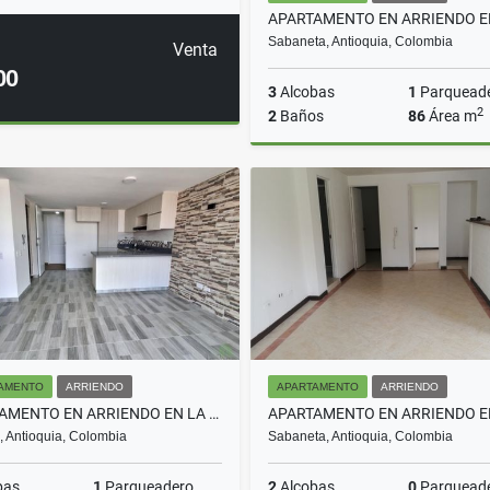
Sabaneta, Antioquia, Colombia
Venta
00
3
Alcobas
1
Parquead
2
2
Baños
86
Área m
A
$3.500.000
AMENTO
ARRIENDO
APARTAMENTO
ARRIENDO
APARTAMENTO EN ARRIENDO EN LA CEJA COD 10754
, Antioquia, Colombia
Sabaneta, Antioquia, Colombia
bas
1
Parqueadero
2
Alcobas
0
Parquead