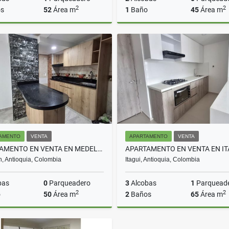
2
2
s
52
Área m
1
Baño
45
Área m
Arriendo
A
$2.000.000
$2.100.000
AMENTO
VENTA
APARTAMENTO
VENTA
APARTAMENTO EN VENTA EN MEDELLIN COD 10680
n, Antioquia, Colombia
Itagui, Antioquia, Colombia
bas
0
Parqueadero
3
Alcobas
1
Parquead
2
2
o
50
Área m
2
Baños
65
Área m
Venta