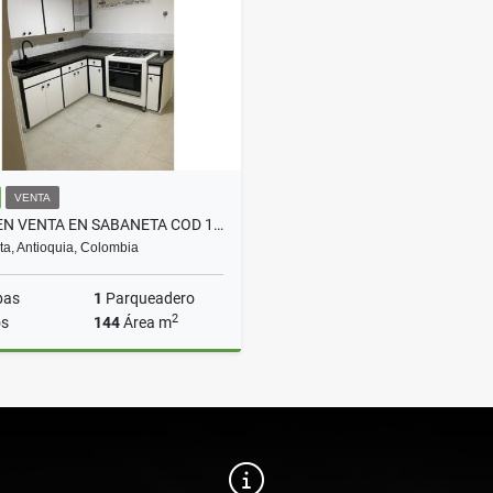
$250.000.000
$580.000.000
VENTA
CASA EN VENTA EN SABANETA COD 10719
a, Antioquia, Colombia
bas
1
Parqueadero
2
s
144
Área m
Venta
$1.200.000.000