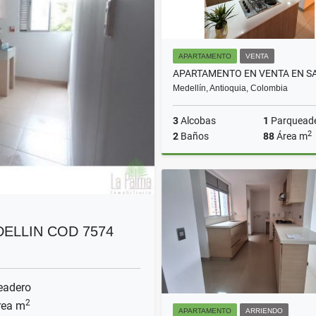
APARTAMENTO
VENTA
Medellín, Antioquia, Colombia
3
Alcobas
1
Parquead
2
2
Baños
88
Área m
$730.000.000
ELLIN COD 7574
eadero
2
ea m
APARTAMENTO
ARRIENDO