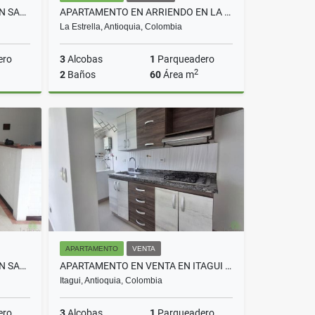
APARTAMENTO EN ARRIENDO EN SABANETA COD 10314
APARTAMENTO EN ARRIENDO EN LA ESTRELLA COD 10728
La Estrella, Antioquia, Colombia
ero
3
Alcobas
1
Parqueadero
2
2
Baños
60
Área m
rriendo
Arriendo
$2.400.000
APARTAMENTO
VENTA
APARTAMENTO EN ARRIENDO EN SABANETA COD 5733
APARTAMENTO EN VENTA EN ITAGUI COD 10669
Itagui, Antioquia, Colombia
ero
3
Alcobas
1
Parqueadero