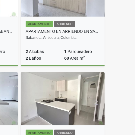
APARTAMENTO
ARRIENDO
APARTAMENTO EN VENTA EN SABANETA LAS LOMITAS COD 10472
APARTAMENTO EN ARRIENDO EN SABANETA COD 10685
Sabaneta, Antioquia, Colombia
ero
2
Alcobas
1
Parqueadero
2
2
Baños
60
Área m
Venta
Arriendo
$2.800.000
APARTAMENTO
ARRIENDO