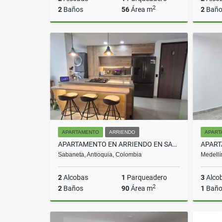
2
2
Baños
56
Área m
2
Baño
Arriendo
$3.000.000
APARTAMENTO
ARRIENDO
APART
APARTAMENTO EN ARRIENDO EN SABANETA COD 10650
Sabaneta, Antioquia, Colombia
Medellí
2
Alcobas
1
Parqueadero
3
Alco
2
2
Baños
90
Área m
1
Bañ
Arriendo