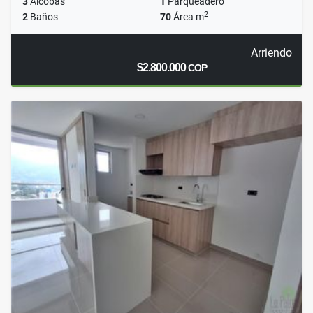
3
Alcobas
1
Parqueadero
2
2
Baños
70
Área m
Arriendo
$2.800.000
COP