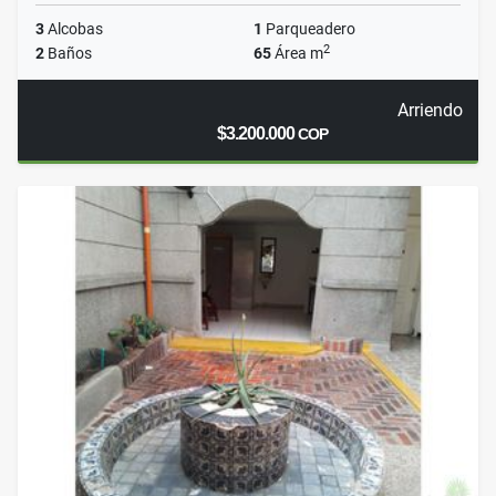
3
Alcobas
1
Parqueadero
2
2
Baños
65
Área m
Arriendo
$3.200.000
COP