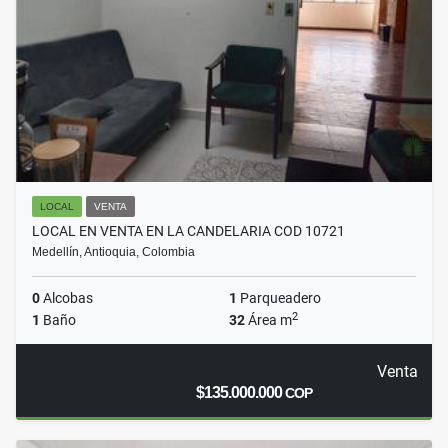
LOCAL
VENTA
LOCAL EN VENTA EN LA CANDELARIA COD 10721
Medellín, Antioquia, Colombia
0
Alcobas
1
Parqueadero
2
1
Baño
32
Área m
Venta
$135.000.000
COP