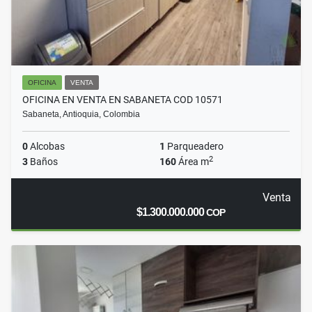
OFICINA
VENTA
OFICINA EN VENTA EN SABANETA COD 10571
Sabaneta, Antioquia, Colombia
0
Alcobas
1
Parqueadero
2
3
Baños
160
Área m
Venta
$1.300.000.000
COP