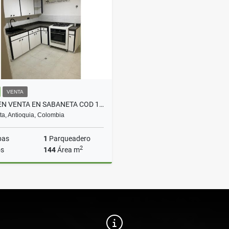
$250.000.000
$580.000.000
VENTA
CASA EN VENTA EN SABANETA COD 10719
a, Antioquia, Colombia
bas
1
Parqueadero
2
s
144
Área m
Venta
$1.200.000.000