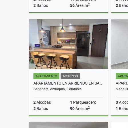
2
2
Baños
56
Área m
2
Baño
Arriendo
$3.000.000
APARTAMENTO
ARRIENDO
APART
APARTAMENTO EN ARRIENDO EN SABANETA COD 10650
Sabaneta, Antioquia, Colombia
Medellí
2
Alcobas
1
Parqueadero
3
Alco
2
2
Baños
90
Área m
1
Bañ
Arriendo