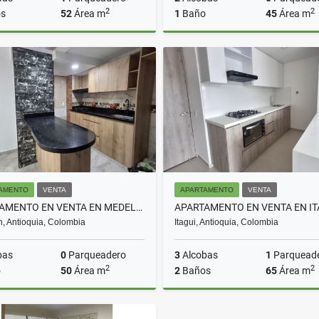
2
2
s
52
Área m
1
Baño
45
Área m
Arriendo
A
$2.000.000
$2.100.000
AMENTO
VENTA
APARTAMENTO
VENTA
APARTAMENTO EN VENTA EN MEDELLIN COD 10680
n, Antioquia, Colombia
Itagui, Antioquia, Colombia
bas
0
Parqueadero
3
Alcobas
1
Parquead
2
2
o
50
Área m
2
Baños
65
Área m
Venta