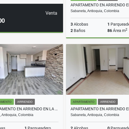
Sabaneta, Antioquia, Colombia
Venta
00
3
Alcobas
1
Parquead
2
2
Baños
86
Área m
A
$3.500.000
AMENTO
ARRIENDO
APARTAMENTO
ARRIENDO
APARTAMENTO EN ARRIENDO EN LA CEJA COD 10754
, Antioquia, Colombia
Sabaneta, Antioquia, Colombia
bas
1
Parqueadero
2
Alcobas
0
Parquead