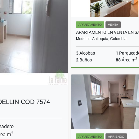
APARTAMENTO
VENTA
Medellín, Antioquia, Colombia
3
Alcobas
1
Parquead
2
2
Baños
88
Área m
$730.000.000
ELLIN COD 7574
eadero
2
ea m
APARTAMENTO
ARRIENDO