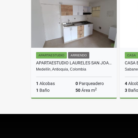
$4.300.000
APARTAESTUDIO
ARRIENDO
CASA
APARTAESTUDIO LAURELES SAN JOAQUIN COD 8533
Medellín, Antioquia, Colombia
Sabanet
1
Alcobas
0
Parqueadero
4
Alco
2
1
Baño
50
Área m
3
Baño
Arriendo
$1.750.000