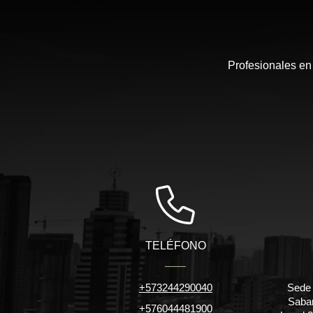
Profesionales en
TELÉFONO
+573244290040
Sede 
Saban
+576044481900