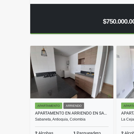
$750.000.0
APARTAMENTO
ARRIENDO
APART
APARTAMENTO EN ARRIENDO EN SABANETA COD 10686
Sabaneta, Antioquia, Colombia
La Ceja
2
Alcobas
1
Parqueadero
2
Alco