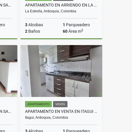
APARTAMENTO EN ARRIENDO EN SABANETA COD 10314
APARTAMENTO EN ARRIENDO EN LA ESTRELLA COD 10728
La Estrella, Antioquia, Colombia
ero
3
Alcobas
1
Parqueadero
2
2
Baños
60
Área m
rriendo
Arriendo
$2.400.000
APARTAMENTO
VENTA
APARTAMENTO EN ARRIENDO EN SABANETA COD 5733
APARTAMENTO EN VENTA EN ITAGUI COD 10669
Itagui, Antioquia, Colombia
ero
3
Alcobas
1
Parqueadero