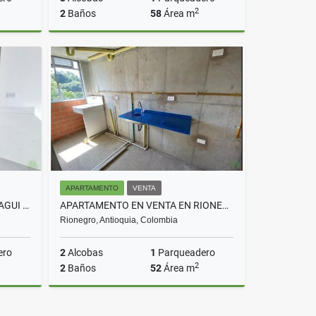
2
2
Baños
58
Área m
rriendo
Venta
$300.000.000
APARTAMENTO
VENTA
APARTAMENTO EN VENTA EN ITAGUI COD 10654
APARTAMENTO EN VENTA EN RIONEGRO COD 10213
Rionegro, Antioquia, Colombia
ero
2
Alcobas
1
Parqueadero
2
2
Baños
52
Área m
Venta
Venta