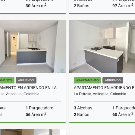
2
2
o
30
Área m
2
Baños
97
Área m
Arriendo
$3.200.000
$650.000.000
AMENTO
ARRIENDO
APARTAMENTO
ARRIENDO
APARTAMENTO EN ARRIENDO EN LA ESTRELLA COD 10726
ella, Antioquia, Colombia
La Estrella, Antioquia, Colombia
bas
1
Parqueadero
3
Alcobas
1
Parquead
2
2
s
56
Área m
2
Baños
60
Área m
Arriendo
A