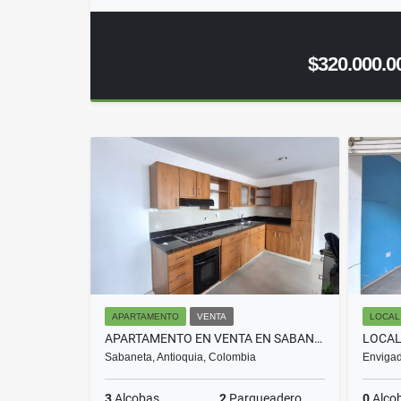
$320.000.0
APARTAMENTO
VENTA
LOCAL
APARTAMENTO EN VENTA EN SABANETA COD 10590
Sabaneta, Antioquia, Colombia
Envigad
3
Alcobas
2
Parqueadero
0
Alco