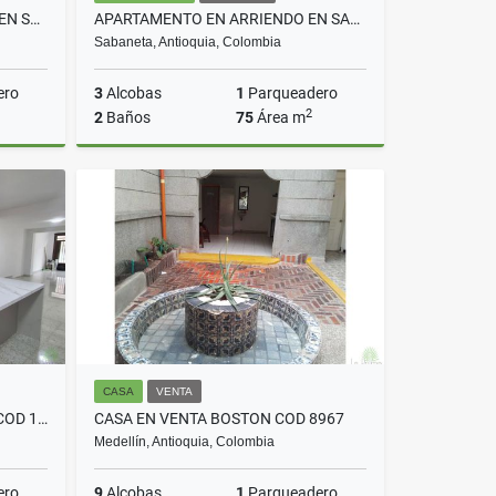
APARTAESTUDIO EN ARRIENDO EN SABANETA COD 10745
APARTAMENTO EN ARRIENDO EN SABANETA COD 10501
Sabaneta, Antioquia, Colombia
ero
3
Alcobas
1
Parqueadero
2
2
Baños
75
Área m
rriendo
Arriendo
$3.500.000
CASA
VENTA
CASA EN VENTA EN ENVIGADO COD 10753
CASA EN VENTA BOSTON COD 8967
Medellín, Antioquia, Colombia
ero
9
Alcobas
1
Parqueadero