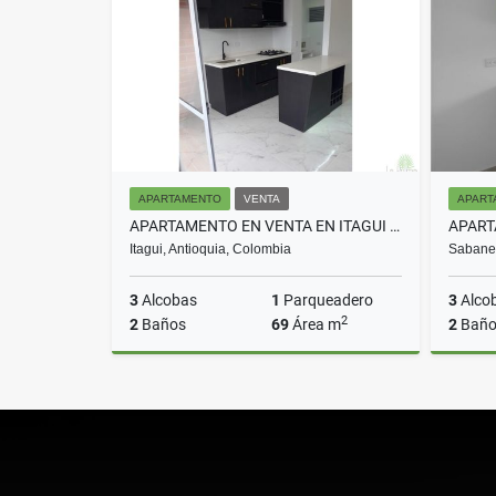
$300.000.000
APARTAMENTO
VENTA
APART
APARTAMENTO EN VENTA EN ITAGUI FATIMA COD 10339
Itagui, Antioquia, Colombia
Sabanet
3
Alcobas
1
Parqueadero
3
Alco
2
2
Baños
69
Área m
2
Baño
Venta
$490.000.000