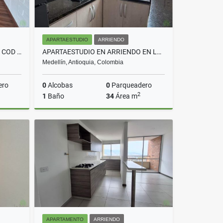
APARTAESTUDIO
ARRIENDO
LOCAL EN ARRIENDO EN ITAGUI COD 10695
APARTAESTUDIO EN ARRIENDO EN LAURELES COD 10618
Medellín, Antioquia, Colombia
ero
0
Alcobas
0
Parqueadero
2
1
Baño
34
Área m
rriendo
Arriendo
$2.200.000
APARTAMENTO
ARRIENDO