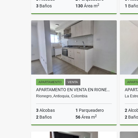
2
3
Baños
130
Área m
1
Bañ
Venta
$895.000.000
APARTAMENTO
VENTA
APART
APARTAMENTO EN VENTA EN RIONEGRO COD 10002
Rionegro, Antioquia, Colombia
La Estr
3
Alcobas
1
Parqueadero
2
Alco
2
2
Baños
56
Área m
2
Baño
Venta