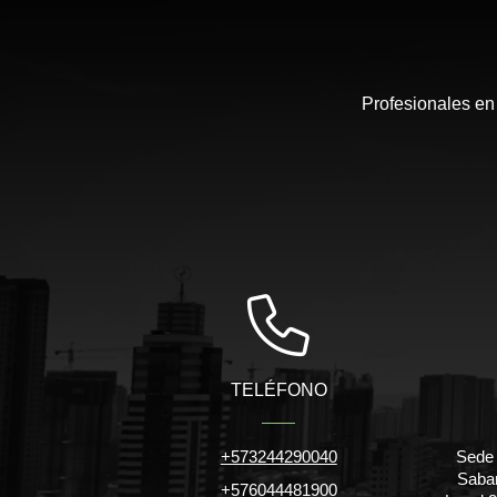
Profesionales en
TELÉFONO
+573244290040
Sede 
Saban
+576044481900