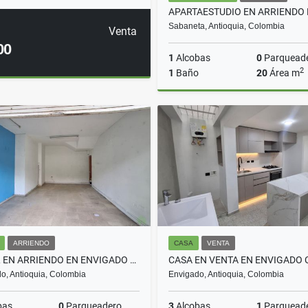
Sabaneta, Antioquia, Colombia
Venta
00
1
Alcobas
0
Parquead
2
1
Baño
20
Área m
A
$950.000
ARRIENDO
CASA
VENTA
LOCAL EN ARRIENDO EN ENVIGADO COD 10625
o, Antioquia, Colombia
Envigado, Antioquia, Colombia
bas
0
Parqueadero
3
Alcobas
1
Parquead