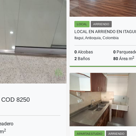
LOCAL
ARRIENDO
Itagui, Antioquia, Colombia
0
Alcobas
0
Parquead
2
2
Baños
80
Área m
A
$3.300.000
 COD 8250
eadero
2
 m
APARTAESTUDIO
ARRIENDO