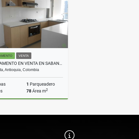
$2.200.000
$2.400.000
AMENTO
VENTA
APARTAMENTO EN VENTA EN SABANETA CODIGO 4432
a, Antioquia, Colombia
bas
1
Parqueadero
2
s
78
Área m
Venta
$550.000.000