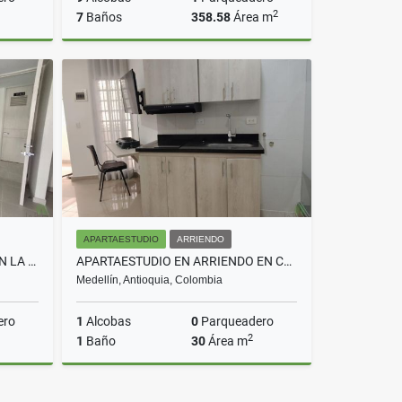
2
7
Baños
358.58
Área m
Venta
Venta
$2.000.000.000
APARTAESTUDIO
ARRIENDO
APARTAMENTO EN ARRIENDO EN LA ESTRELLA COD 10728
APARTAESTUDIO EN ARRIENDO EN CALASANZ COD 10673
Medellín, Antioquia, Colombia
ero
1
Alcobas
0
Parqueadero
2
1
Baño
30
Área m
rriendo
Arriendo