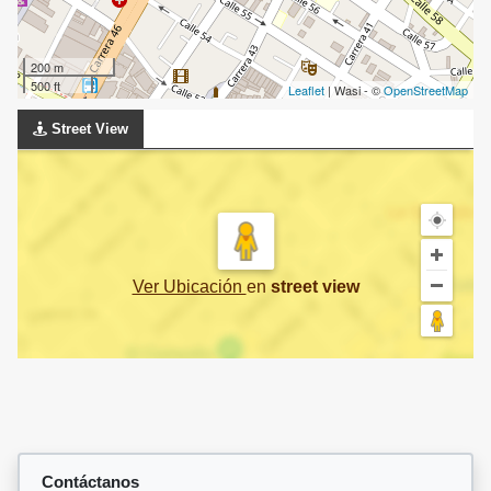
200 m
500 ft
Leaflet
| Wasi - ©
OpenStreetMap
Street View
Ver Ubicación
en
street view
Contáctanos