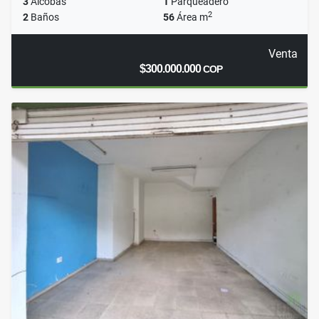
3
Alcobas
1
Parqueadero
2
2
Baños
56
Área m
Venta
$300.000.000
COP