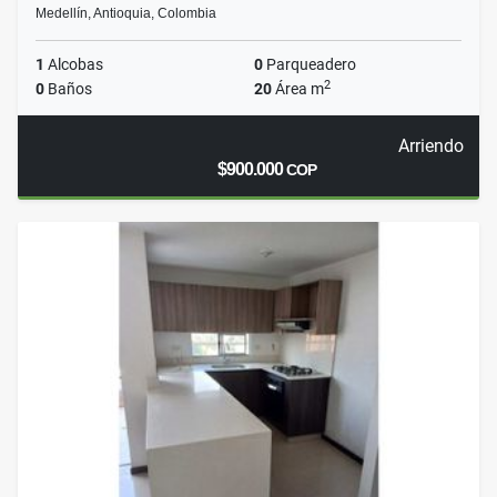
Medellín, Antioquia, Colombia
1
Alcobas
0
Parqueadero
2
0
Baños
20
Área m
Arriendo
$900.000
COP