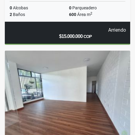
0
Alcobas
0
Parqueadero
2
2
Baños
600
Área m
Arriendo
$15.000.000
COP