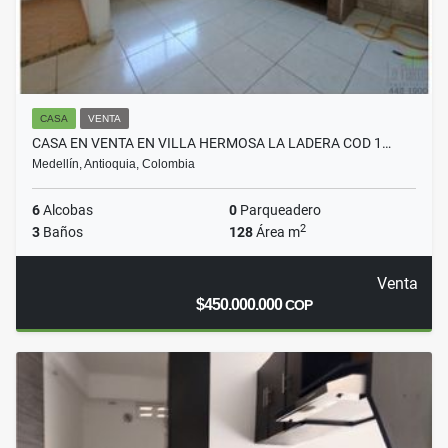
CASA
VENTA
CASA EN VENTA EN VILLA HERMOSA LA LADERA COD 1…
Medellín, Antioquia, Colombia
6
Alcobas
0
Parqueadero
2
3
Baños
128
Área m
Venta
$450.000.000
COP