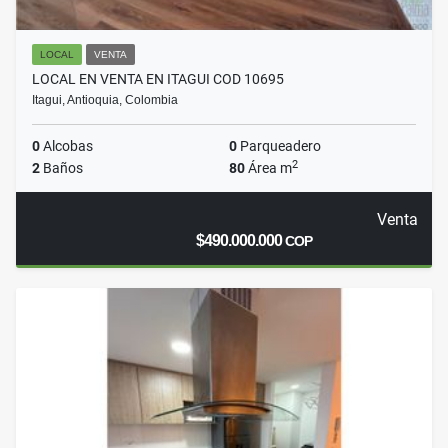
LOCAL
VENTA
LOCAL EN VENTA EN ITAGUI COD 10695
Itagui, Antioquia, Colombia
0
Alcobas
0
Parqueadero
2
2
Baños
80
Área m
Venta
$490.000.000
COP