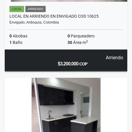
LOCAL
ARRIENDO
LOCAL EN ARRIENDO EN ENVIGADO COD 10625
Envigado, Antioquia, Colombia
0
Alcobas
0
Parqueadero
2
1
Baño
30
Área m
Arriendo
$3.200.000
COP