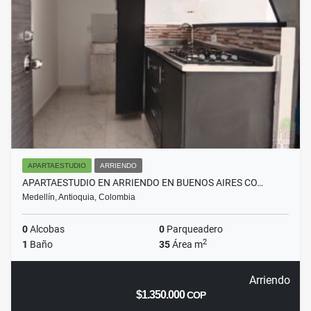
APARTAESTUDIO
ARRIENDO
APARTAESTUDIO EN ARRIENDO EN BUENOS AIRES CO…
Medellín, Antioquia, Colombia
0
Alcobas
0
Parqueadero
2
1
Baño
35
Área m
Arriendo
$1.350.000
COP