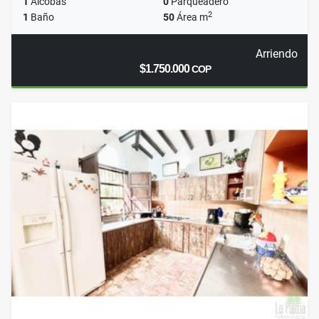
1
Alcobas
0
Parqueadero
2
1
Baño
50
Área m
Arriendo
$1.750.000
COP