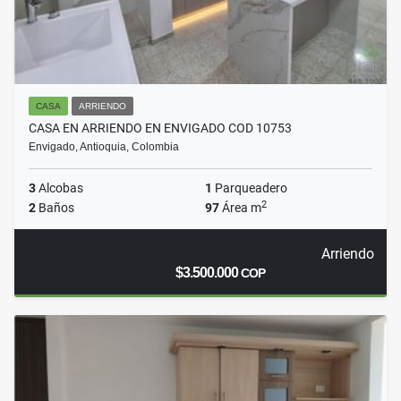
CASA
ARRIENDO
CASA EN ARRIENDO EN ENVIGADO COD 10753
Envigado, Antioquia, Colombia
3
Alcobas
1
Parqueadero
2
2
Baños
97
Área m
Arriendo
$3.500.000
COP