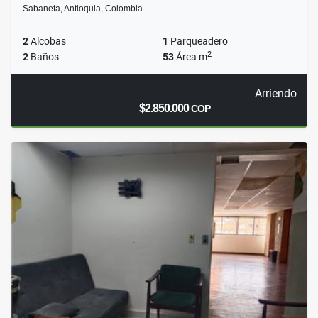
Sabaneta, Antioquia, Colombia
2
Alcobas
1
Parqueadero
2
2
Baños
53
Área m
Arriendo
$2.850.000
COP