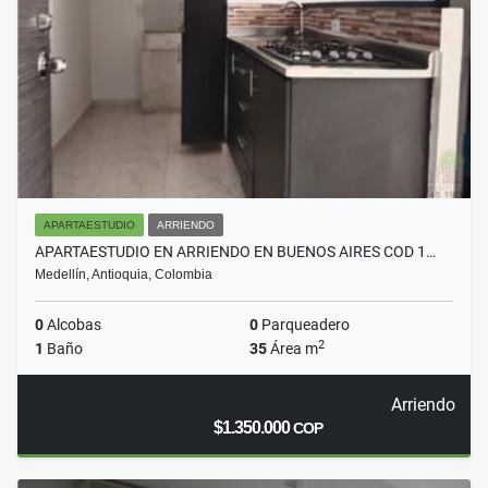
APARTAESTUDIO
ARRIENDO
APARTAESTUDIO EN ARRIENDO EN BUENOS AIRES COD 1…
Medellín, Antioquia, Colombia
0
Alcobas
0
Parqueadero
2
1
Baño
35
Área m
Arriendo
$1.350.000
COP