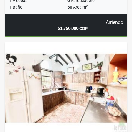
1
Alcobas
0
Parqueadero
2
1
Baño
50
Área m
Arriendo
$1.750.000
COP