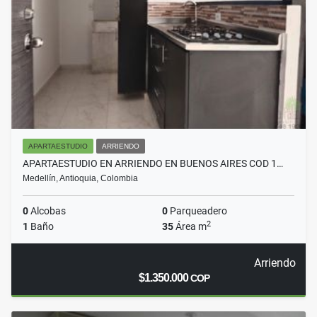
APARTAESTUDIO
ARRIENDO
APARTAESTUDIO EN ARRIENDO EN BUENOS AIRES COD 1…
Medellín, Antioquia, Colombia
0
Alcobas
0
Parqueadero
2
1
Baño
35
Área m
Arriendo
$1.350.000
COP