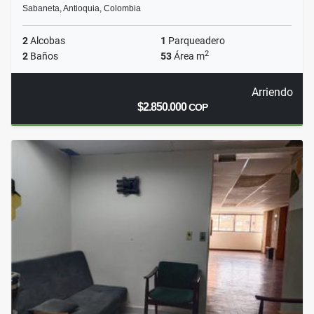
Sabaneta, Antioquia, Colombia
2
Alcobas
1
Parqueadero
2
2
Baños
53
Área m
Arriendo
$2.850.000
COP