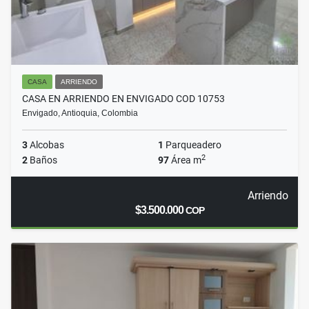
CASA
ARRIENDO
CASA EN ARRIENDO EN ENVIGADO COD 10753
Envigado, Antioquia, Colombia
3
Alcobas
1
Parqueadero
2
2
Baños
97
Área m
Arriendo
$3.500.000
COP