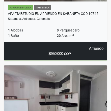
APARTAESTUDIO
ARRIENDO
APARTAESTUDIO EN ARRIENDO EN SABANETA COD 10745
Sabaneta, Antioquia, Colombia
1
Alcobas
0
Parqueadero
2
1
Baño
20
Área m
Arriendo
$950.000
COP