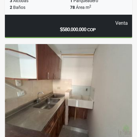
3
Alcobas
1
Parqueadero
2
2
Baños
78
Área m
Venta
$580.000.000
COP