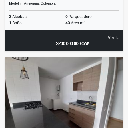
Medellín, Antioquia, Colombia
3
Alcobas
0
Parqueadero
2
1
Baño
43
Área m
Venta
$200.000.000
COP