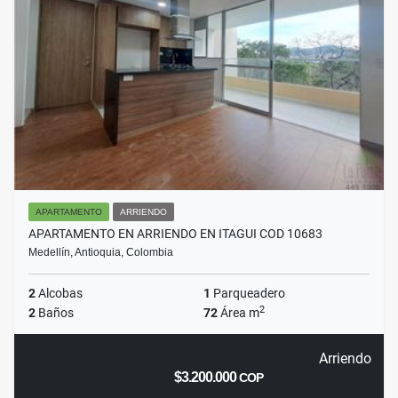
APARTAMENTO
ARRIENDO
APARTAMENTO EN ARRIENDO EN ITAGUI COD 10683
Medellín, Antioquia, Colombia
2
Alcobas
1
Parqueadero
2
2
Baños
72
Área m
Arriendo
$3.200.000
COP