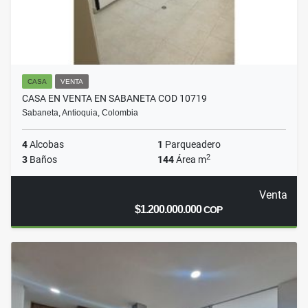
CASA
VENTA
CASA EN VENTA EN SABANETA COD 10719
Sabaneta, Antioquia, Colombia
4
Alcobas
1
Parqueadero
2
3
Baños
144
Área m
Venta
$1.200.000.000
COP