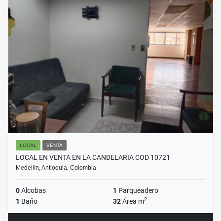
LOCAL
VENTA
LOCAL EN VENTA EN LA CANDELARIA COD 10721
Medellín, Antioquia, Colombia
0
Alcobas
1
Parqueadero
2
1
Baño
32
Área m