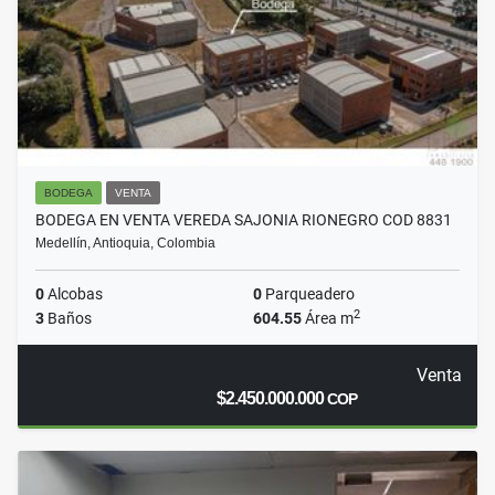
BODEGA
VENTA
BODEGA EN VENTA VEREDA SAJONIA RIONEGRO COD 8831
Medellín, Antioquia, Colombia
0
Alcobas
0
Parqueadero
2
3
Baños
604.55
Área m
Venta
$2.450.000.000
COP